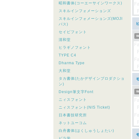
昭和書体(コーエーサインワークス)
スキルインフォメーションズ
スキルインフォメーションズ(MOJI
パス)
セイビフォント
W
清和堂
ヒラギノフォント
TYPE C4
Dharma Type
大和堂
タカ書体(たかデザインプロダクショ
モ
ン)
Design筆文字Font
W
ニィスフォント
ニィスフォント(NIS Ticket)
日本書技研究所
ネットユーコム
白舟書体(はくしゅうしょたい)
モ
ビラ学