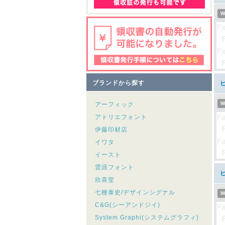
W
ブランドから探す
ヒ
W
アーフィック
アトリエフォント
伊藤印材店
イワタ
イースト
雲涯フォント
ヒ
欣喜堂
七種泰史/デザインシグナル
W
C&G(シーアンドジイ)
System Graphi(システムグラフィ)