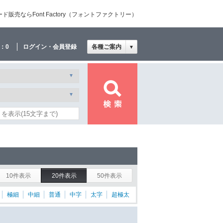
売ならFont Factory（フォントファクトリー）
：
0
ログイン・会員登録
各種ご案内
▼
10件表示
20件表示
50件表示
極細
中細
普通
中字
太字
超極太