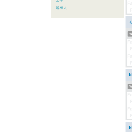
太字
超極太
モ
W
N
W
N