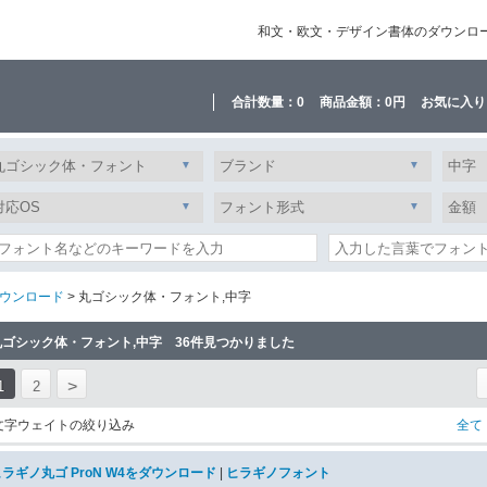
和文・欧文・デザイン書体のダウンロード販
合計数量：
0
商品金額：
0円
お気に入り
ウンロード
> 丸ゴシック体・フォント,中字
丸ゴシック体・フォント,中字 36件見つかりました
>
1
2
文字ウェイトの絞り込み
全て
ラギノ丸ゴ ProN W4をダウンロード
|
ヒラギノフォント