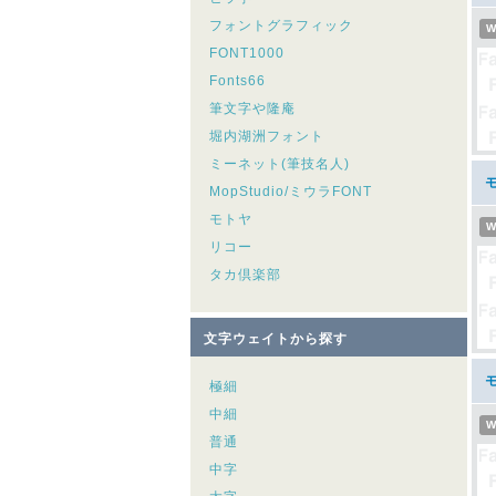
フォントグラフィック
W
FONT1000
Fonts66
筆文字や隆庵
堀内湖洲フォント
ミーネット(筆技名人)
モ
MopStudio/ミウラFONT
モトヤ
W
リコー
タカ倶楽部
文字ウェイトから探す
モ
極細
中細
W
普通
中字