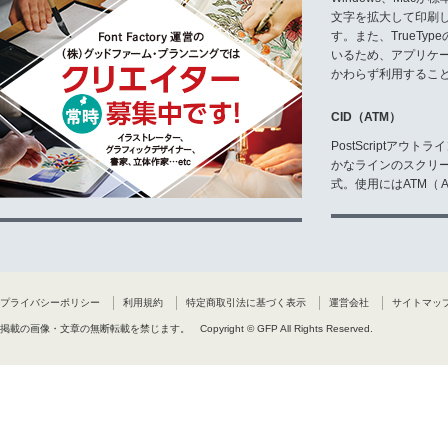
文字を拡大して印刷
す。また、TrueTy
いるため、アプリケ
かわらず利用するこ
CID（ATM）
PostScriptア
かなラインのスクリ
式。使用にはATM（ Ad
プライバシーポリシー
利用規約
特定商取引法に基づく表示
運営会社
サイトマッ
掲載の画像・文章の無断転載を禁じます。
Copyright © GFP All Rights Reserved.