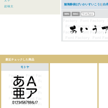
太字
鯨海酔侯(げいかいすいこう)
|
白
超極太
WIN
MAC
TrueType
最近チェックした商品
モトヤ