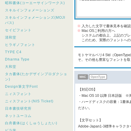
昭和書体(コーエーサインワークス)
スキルインフォメーションズ
スキルインフォメーションズ(MOJI
パス)
※
入力した文字で書体見本を確認
セイビフォント
※
Mac OSご利用の方へ
システムの都合上、上記のプレビ
清和堂
このため、実際のフォントへの収
ヒラギノフォント
TYPE C4
モトヤマルベリ4 Std（OpenT
Dharma Type
そ。その他も豊富なフォントを取
大和堂
タカ書体(たかデザインプロダクショ
MAC
OpenType
ン)
Design筆文字Font
【対応OS】
ニィスフォント
・Mac OS 10 以降 日本語版 
ニィスフォント(NIS Ticket)
・ハードディスクの容量：1書体
ださい。
日本書技研究所
ネットユーコム
【文字セット】
白舟書体(はくしゅうしょたい)
Adobe-Japan1-3標準キャラク
ビラ学