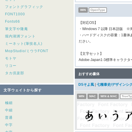
フォントグラフィック
WIN
OpenType
FONT1000
Fonts66
【対応OS】
筆文字や隆庵
・Windows 7 以降 日本語版 
・ハードディスクの容量：1書体
堀内湖洲フォント
ださい。
ミーネット(筆技名人)
MopStudio/ミウラFONT
【文字セット】
モトヤ
Adobe-Japan1-3標準キャラク
リコー
タカ倶楽部
おすすめ書体
DSそよ風
|
七種泰史/デザインシ
文字ウェイトから探す
WIN
MAC
WIN & MAC
TrueTy
極細
中細
普通
中字