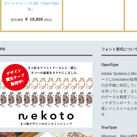
モトヤマルベリ4 Std（OpenType
版）
￥ 19,800
販売価格
[税込]
PR
フォント形式につい
OpenType
Adobe Systemsと
ードにUnicode
の文字種に対応している
を持っています。ま
のデータを都度プリ
ックダウンロード」
置にインストールさ
す。
TrueType
Windows、Mac