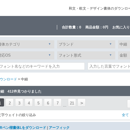
和文・欧文・デザイン書体のダウンロード販
合計数量：
0
商品金額：
0円
お気に入り
ウンロード
> 中細
中細 412件見つかりました
>
1
2
3
4
5
6
7
21
...
文字ウェイトの絞り込み
全て
ARペン楷書体Lをダウンロード
|
アーフィック