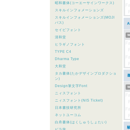
昭和書体(コーエーサインワークス)
スキルインフォメーションズ
スキルインフォメーションズ(MOJI
パス)
セイビフォント
W
清和堂
ヒラギノフォント
TYPE C4
Dharma Type
大和堂
タカ書体(たかデザインプロダクショ
喜
ン)
Design筆文字Font
W
ニィスフォント
ニィスフォント(NIS Ticket)
日本書技研究所
ネットユーコム
白舟書体(はくしゅうしょたい)
駿
ビラ学