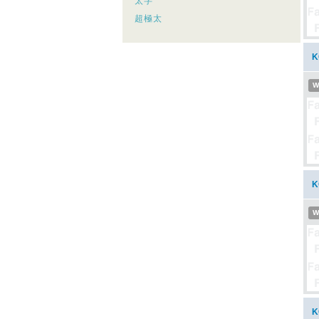
太字
超極太
W
W