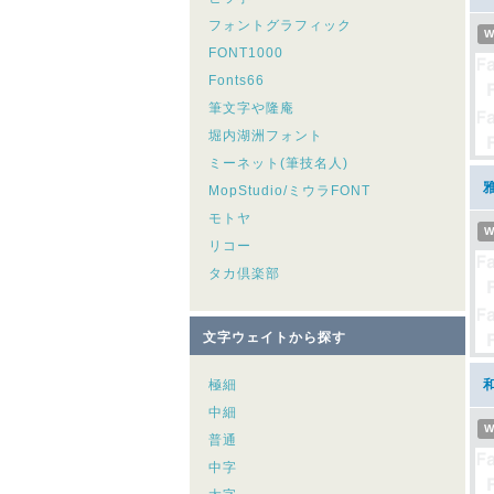
フォントグラフィック
W
FONT1000
Fonts66
筆文字や隆庵
堀内湖洲フォント
ミーネット(筆技名人)
雅
MopStudio/ミウラFONT
モトヤ
W
リコー
タカ倶楽部
文字ウェイトから探す
極細
和
中細
W
普通
中字