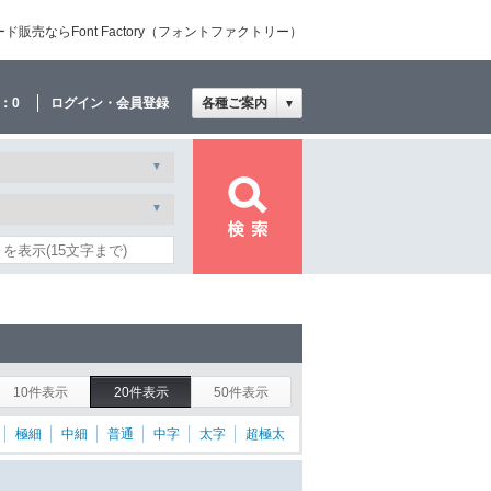
売ならFont Factory（フォントファクトリー）
：
0
ログイン・会員登録
各種ご案内
▼
10件表示
20件表示
50件表示
極細
中細
普通
中字
太字
超極太