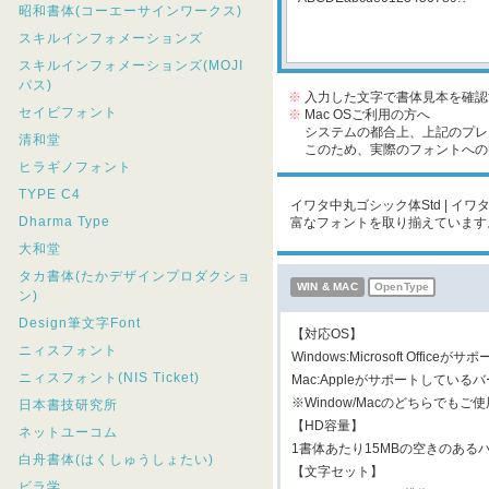
昭和書体(コーエーサインワークス)
スキルインフォメーションズ
スキルインフォメーションズ(MOJI
パス)
※
入力した文字で書体見本を確認
セイビフォント
※
Mac OSご利用の方へ
システムの都合上、上記のプレビ
清和堂
このため、実際のフォントへの収
ヒラギノフォント
TYPE C4
イワタ中丸ゴシック体Std | イ
Dharma Type
富なフォントを取り揃えています
大和堂
タカ書体(たかデザインプロダクショ
WIN & MAC
OpenType
ン)
Design筆文字Font
【対応OS】
ニィスフォント
Windows:Microsoft Offi
ニィスフォント(NIS Ticket)
Mac:Appleがサポートしている
※Window/Macのどちらで
日本書技研究所
【HD容量】
ネットユーコム
1書体あたり15MBの空きのある
白舟書体(はくしゅうしょたい)
【文字セット】
ビラ学