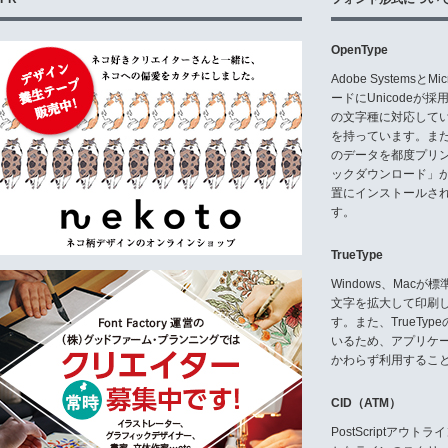
OpenType
Adobe Systemsと
ードにUnicode
の文字種に対応している
を持っています。ま
のデータを都度プリ
ックダウンロード」
置にインストールさ
す。
TrueType
Windows、Mac
文字を拡大して印刷
す。また、TrueTy
いるため、アプリケ
かわらず利用するこ
CID（ATM）
PostScriptア