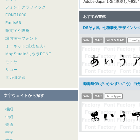
Adobe-Japan1-3に準拠した935
フォントグラフィック
FONT1000
おすすめ書体
Fonts66
DSそよ風
|
七種泰史/デザインシ
筆文字や隆庵
堀内湖洲フォント
WIN
MAC
WIN & MAC
TrueTy
ミーネット(筆技名人)
MopStudio/ミウラFONT
モトヤ
リコー
タカ倶楽部
鯨海酔侯(げいかいすいこう)
|
白
文字ウェイトから探す
WIN
MAC
TrueType
極細
中細
普通
中字