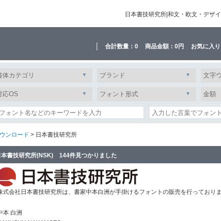
日本書技研究所|和文・欧文・デザ
合計数量：
0
商品金額：
0円
お気に入り
ウンロード
> 日本書技研究所
日本書技研究所(NSK) 144件見つかりました
株式会社日本書技研究所は、書家中本白洲が手掛けるフォントの販売を行っており
中本 白洲