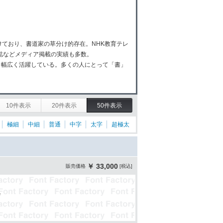
信し続けており、書道家の草分け的存在。NHK教育テレ
誌などメディア掲載の実績も多数。
、幅広く活躍している。多くの人にとって「書」
10件表示
20件表示
50件表示
極細
中細
普通
中字
太字
超極太
￥ 33,000
販売価格
[税込]