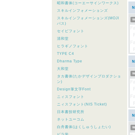
昭和書体(コーエーサインワークス)
スキルインフォメーションズ
スキルインフォメーションズ(MOJI
W
パス)
セイビフォント
清和堂
ヒラギノフォント
TYPE C4
Dharma Type
大和堂
W
タカ書体(たかデザインプロダクショ
ン)
Design筆文字Font
ニィスフォント
ニィスフォント(NIS Ticket)
日本書技研究所
ネットユーコム
白舟書体(はくしゅうしょたい)
W
ビラ学