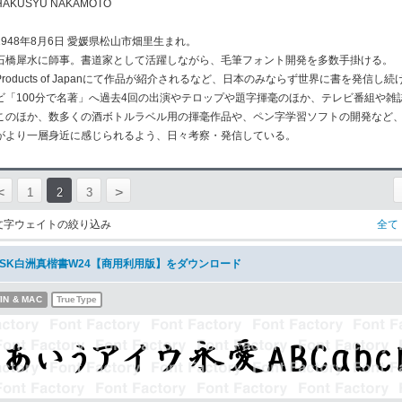
HAKUSYU NAKAMOTO
1948年8月6日 愛媛県松山市畑里生まれ。
石橋犀水に師事。書道家として活躍しながら、毛筆フォント開発を多数手掛ける。
Products of Japanにて作品が紹介されるなど、日本のみならず世界に書を発
ビ「100分で名著」へ過去4回の出演やテロップや題字揮毫のほか、テレビ番組や雑
このほか、数多くの酒ボトルラベル用の揮毫作品や、ペン字学習ソフトの開発など
がより一層身近に感じられるよう、日々考察・発信している。
<
>
1
2
3
文字ウェイトの絞り込み
全て
NSK白洲真楷書W24【商用利用版】をダウンロード
IN & MAC
TrueType