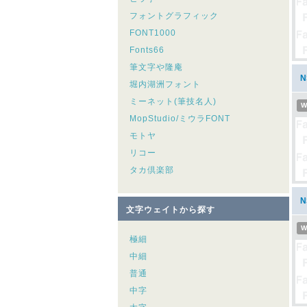
フォントグラフィック
FONT1000
Fonts66
筆文字や隆庵
堀内湖洲フォント
ミーネット(筆技名人)
W
MopStudio/ミウラFONT
モトヤ
リコー
タカ倶楽部
文字ウェイトから探す
W
極細
中細
普通
中字