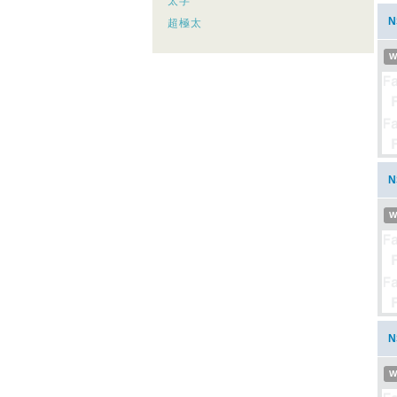
太字
超極太
W
W
W