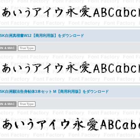
NSK白洲真楷書W12【商用利用版】をダウンロード
IN & MAC
TrueType
NSK白洲願法告身帖体3本セット M【商用利用版】をダウンロード
IN & MAC
TrueType