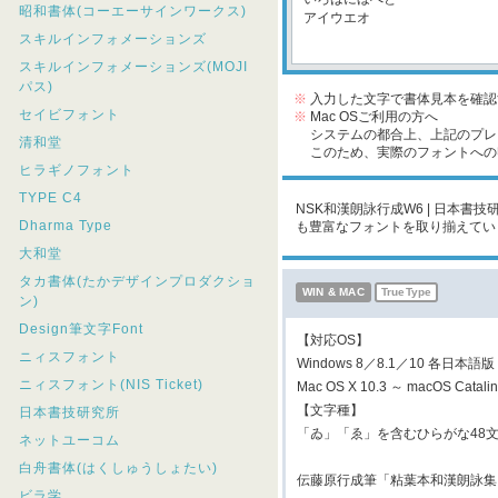
昭和書体(コーエーサインワークス)
スキルインフォメーションズ
スキルインフォメーションズ(MOJI
パス)
※
入力した文字で書体見本を確認
セイビフォント
※
Mac OSご利用の方へ
システムの都合上、上記のプレビ
清和堂
このため、実際のフォントへの収
ヒラギノフォント
TYPE C4
NSK和漢朗詠行成W6 | 日本書技
Dharma Type
も豊富なフォントを取り揃えてい
大和堂
タカ書体(たかデザインプロダクショ
WIN & MAC
TrueType
ン)
Design筆文字Font
【対応OS】
ニィスフォント
Windows 8／8.1／10 各日本語版
ニィスフォント(NIS Ticket)
Mac OS X 10.3 ～ macOS Cata
【文字種】
日本書技研究所
「ゐ」「ゑ」を含むひらがな48
ネットユーコム
白舟書体(はくしゅうしょたい)
伝藤原行成筆「粘葉本和漢朗詠集
ビラ学