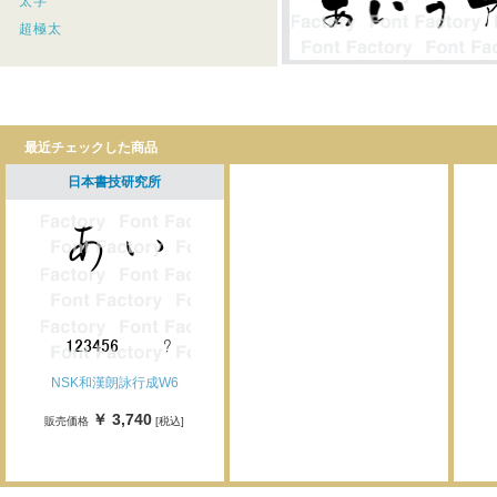
太字
超極太
最近チェックした商品
日本書技研究所
NSK和漢朗詠行成W6
￥ 3,740
販売価格
[税込]