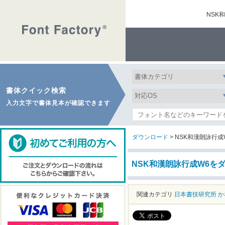
NSK
書体クイック検索
入力文字で書体見本が確認できます
ダウンロード
> NSK和漢朗詠行成
NSK和漢朗詠行成W6を
関連カテゴリ
日本書技研究所
か