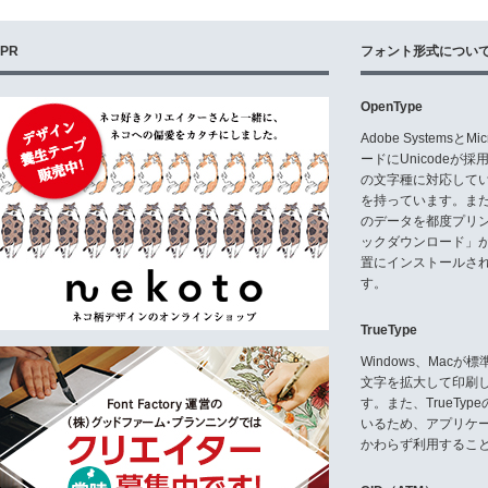
PR
フォント形式につい
OpenType
Adobe Systemsと
ードにUnicode
の文字種に対応している
を持っています。ま
のデータを都度プリ
ックダウンロード」
置にインストールさ
す。
TrueType
Windows、Mac
文字を拡大して印刷
す。また、TrueTy
いるため、アプリケ
かわらず利用するこ