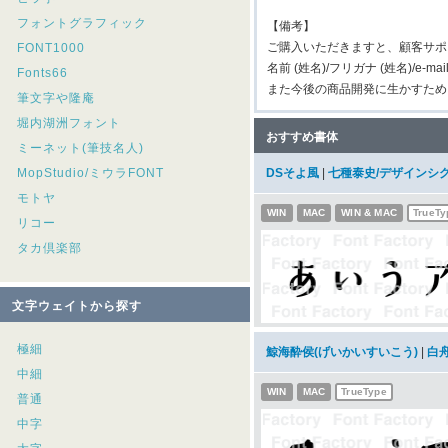
フォントグラフィック
【備考】
ご購入いただきますと、顧客サポ
FONT1000
名前 (姓名)/フリガナ (姓名)/e-m
Fonts66
また今後の商品開発に生かすため
筆文字や隆庵
堀内湖洲フォント
おすすめ書体
ミーネット(筆技名人)
MopStudio/ミウラFONT
DSそよ風
|
七種泰史/デザインシ
モトヤ
WIN
MAC
WIN & MAC
TrueTy
リコー
タカ倶楽部
文字ウェイトから探す
極細
鯨海酔侯(げいかいすいこう)
|
白
中細
WIN
MAC
TrueType
普通
中字