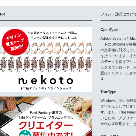
PR
フォント形式につい
OpenType
Adobe Systemsと
ードにUnicode
の文字種に対応している
を持っています。ま
のデータを都度プリ
ックダウンロード」
置にインストールさ
す。
TrueType
Windows、Mac
文字を拡大して印刷
す。また、TrueTy
いるため、アプリケ
かわらず利用するこ