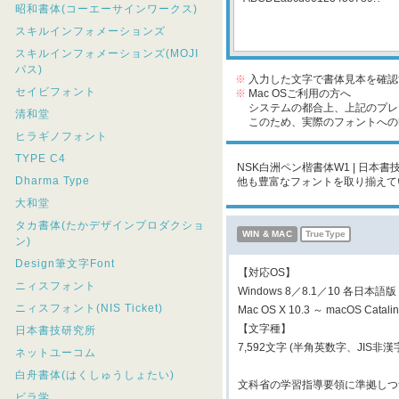
昭和書体(コーエーサインワークス)
スキルインフォメーションズ
スキルインフォメーションズ(MOJI
パス)
※
入力した文字で書体見本を確認
セイビフォント
※
Mac OSご利用の方へ
システムの都合上、上記のプレビ
清和堂
このため、実際のフォントへの収
ヒラギノフォント
TYPE C4
NSK白洲ペン楷書体W1 | 日本書
Dharma Type
他も豊富なフォントを取り揃えて
大和堂
タカ書体(たかデザインプロダクショ
WIN & MAC
TrueType
ン)
Design筆文字Font
【対応OS】
ニィスフォント
Windows 8／8.1／10 各日本語版
ニィスフォント(NIS Ticket)
Mac OS X 10.3 ～ macOS Cata
【文字種】
日本書技研究所
7,592文字 (半角英数字、JIS
ネットユーコム
白舟書体(はくしゅうしょたい)
文科省の学習指導要領に準拠しつ
ビラ学