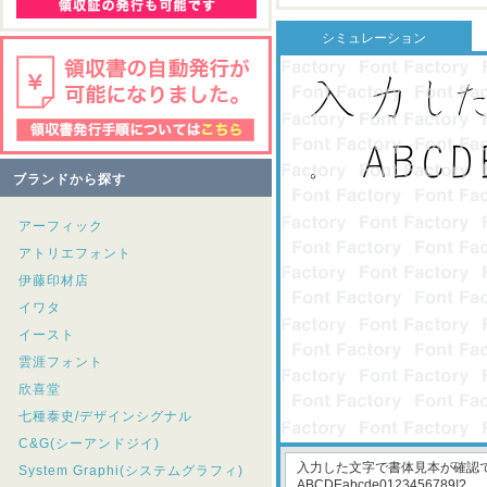
シミュレーション
ブランドから探す
アーフィック
アトリエフォント
伊藤印材店
イワタ
イースト
雲涯フォント
欣喜堂
七種泰史/デザインシグナル
C&G(シーアンドジイ)
System Graphi(システムグラフィ)