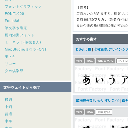
フォントグラフィック
【備考】
ご購入いただきますと、顧客サポ
FONT1000
名前 (姓名)/フリガナ (姓名)/e-m
Fonts66
また今後の商品開発に生かすため
筆文字や隆庵
堀内湖洲フォント
おすすめ書体
ミーネット(筆技名人)
MopStudio/ミウラFONT
DSそよ風
|
七種泰史/デザインシ
モトヤ
WIN
MAC
WIN & MAC
TrueTy
リコー
タカ倶楽部
文字ウェイトから探す
極細
鯨海酔侯(げいかいすいこう)
|
白
中細
WIN
MAC
TrueType
普通
中字