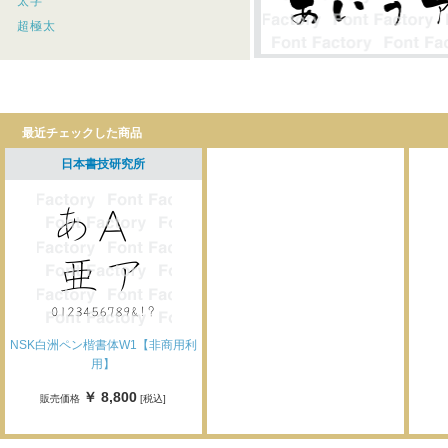
太字
超極太
最近チェックした商品
日本書技研究所
NSK白洲ペン楷書体W1【非商用利
用】
￥ 8,800
販売価格
[税込]