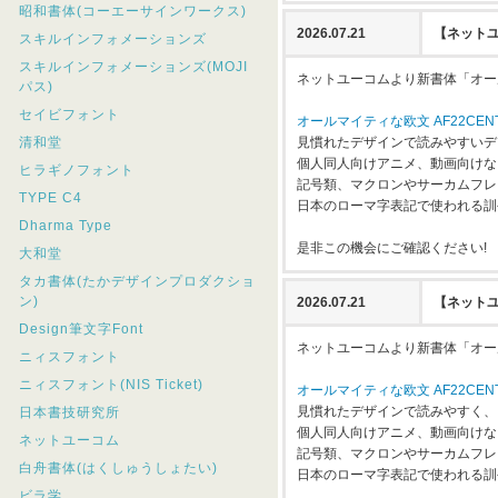
昭和書体(コーエーサインワークス)
2026.07.21
【ネットユ
スキルインフォメーションズ
スキルインフォメーションズ(MOJI
ネットユーコムより新書体「オールマ
パス)
セイビフォント
オールマイティな欧文 AF22CENT
清和堂
見慣れたデザインで読みやすいデ
個人同人向けアニメ、動画向けな
ヒラギノフォント
記号類、マクロンやサーカムフレ
TYPE C4
日本のローマ字表記で使われる訓
Dharma Type
是非この機会にご確認ください!
大和堂
タカ書体(たかデザインプロダクショ
ン)
2026.07.21
【ネットユ
Design筆文字Font
ネットユーコムより新書体「オールマ
ニィスフォント
ニィスフォント(NIS Ticket)
オールマイティな欧文 AF22CENT
見慣れたデザインで読みやすく、
日本書技研究所
個人同人向けアニメ、動画向けな
ネットユーコム
記号類、マクロンやサーカムフレ
白舟書体(はくしゅうしょたい)
日本のローマ字表記で使われる訓
ビラ学