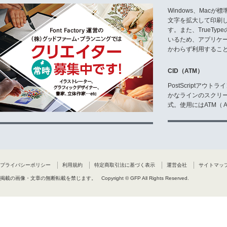
Windows、Mac
文字を拡大して印刷
す。また、TrueTy
いるため、アプリケ
かわらず利用するこ
CID（ATM）
PostScriptア
かなラインのスクリ
式。使用にはATM（ Ad
プライバシーポリシー
利用規約
特定商取引法に基づく表示
運営会社
サイトマッ
掲載の画像・文章の無断転載を禁じます。
Copyright © GFP All Rights Reserved.