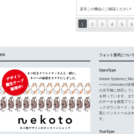
是非この機会にご確認ください!
1
2
3
4
5
6
PR
フォント形式につい
OpenType
Adobe Systemsと
ードにUnicode
の文字種に対応している
を持っています。ま
のデータを都度プリ
ックダウンロード」
置にインストールさ
す。
TrueType