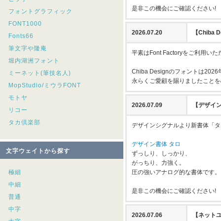
是非この機会にご確認ください!
フォントグラフィック
FONT1000
2026.07.20
【Chiba
Fonts66
筆文字や隆庵
平素はFont Factoryをご利
堀内湖洲フォント
Chiba Designのフォントは
ミーネット(筆技名人)
永らくご愛顧を賜りましたことを
MopStudio/ミウラFONT
モトヤ
2026.07.09
【デザイ
リコー
タカ倶楽部
デザインシグナルより新書体「タ
デザイン書体 タロ
文字ウェイトから探す
ずっしり、しっかり、
がっちり、力強く。
極細
圧の強いアナログ的な書体です。
中細
是非この機会にご確認ください!
普通
中字
2026.07.06
【ネットユ