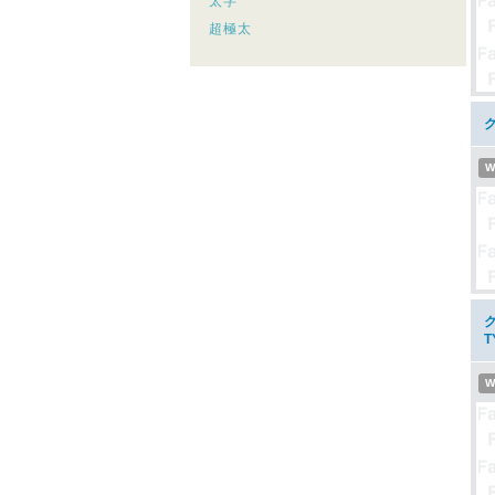
太字
超極太
W
ク
T
W