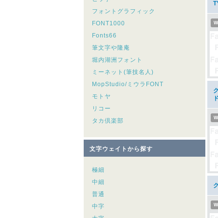
T
フォントグラフィック
FONT1000
W
Fonts66
筆文字や隆庵
堀内湖洲フォント
ミーネット(筆技名人)
MopStudio/ミウラFONT
ク
モトヤ
リコー
W
タカ倶楽部
文字ウェイトから探す
極細
中細
普通
W
中字