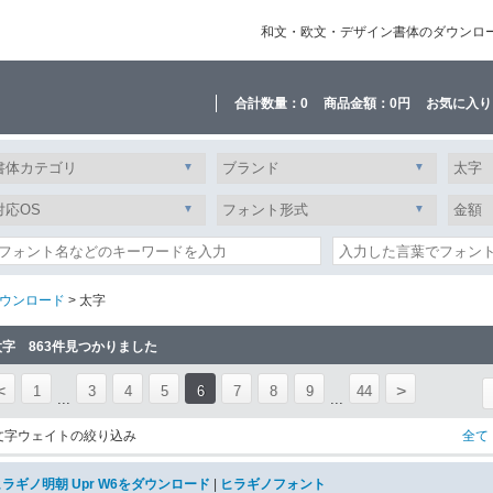
和文・欧文・デザイン書体のダウンロード販
合計数量：
0
商品金額：
0円
お気に入り
ウンロード
> 太字
太字 863件見つかりました
<
>
1
3
4
5
6
7
8
9
44
...
...
文字ウェイトの絞り込み
全て
ヒラギノ明朝 Upr W6をダウンロード
|
ヒラギノフォント