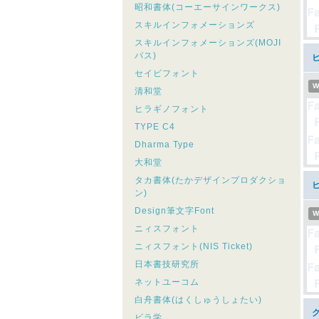
昭和書体(コーエーサインワークス)
スキルインフォメーションズ
スキルインフォメーションズ(MOJI
パス)
ヒ
セイビフォント
W
清和堂
ヒラギノフォント
TYPE C4
Dharma Type
大和堂
タカ書体(たかデザインプロダクショ
ヒ
ン)
Design筆文字Font
W
ニィスフォント
ニィスフォント(NIS Ticket)
日本書技研究所
ネットユーコム
白舟書体(はくしゅうしょたい)
ビラ学