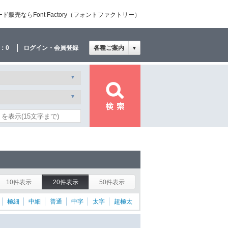
売ならFont Factory（フォントファクトリー）
：
0
ログイン・会員登録
各種ご案内
▼
10件表示
20件表示
50件表示
極細
中細
普通
中字
太字
超極太