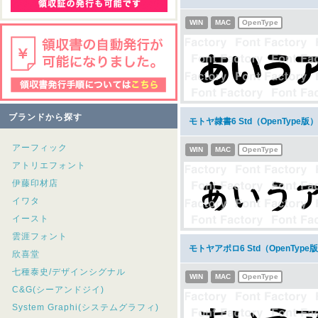
WIN
MAC
OpenType
ブランドから探す
モトヤ隷書6 Std（OpenType
アーフィック
WIN
MAC
OpenType
アトリエフォント
伊藤印材店
イワタ
イースト
雲涯フォント
モトヤアポロ6 Std（OpenTy
欣喜堂
七種泰史/デザインシグナル
WIN
MAC
OpenType
C&G(シーアンドジイ)
System Graphi(システムグラフィ)