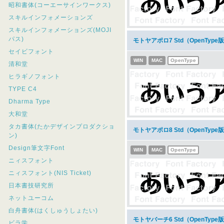
昭和書体(コーエーサインワークス)
スキルインフォメーションズ
スキルインフォメーションズ(MOJI
パス)
モトヤアポロ7 Std（OpenTy
セイビフォント
WIN
MAC
OpenType
清和堂
ヒラギノフォント
TYPE C4
Dharma Type
大和堂
タカ書体(たかデザインプロダクショ
モトヤアポロ8 Std（OpenTy
ン)
Design筆文字Font
WIN
MAC
OpenType
ニィスフォント
ニィスフォント(NIS Ticket)
日本書技研究所
ネットユーコム
白舟書体(はくしゅうしょたい)
モトヤバーチ6 Std（OpenTy
ビラ学