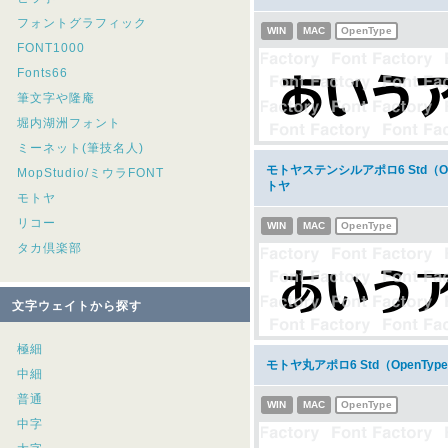
フォントグラフィック
WIN
MAC
OpenType
FONT1000
Fonts66
筆文字や隆庵
堀内湖洲フォント
ミーネット(筆技名人)
モトヤステンシルアポロ6 Std（O
MopStudio/ミウラFONT
トヤ
モトヤ
リコー
WIN
MAC
OpenType
タカ倶楽部
文字ウェイトから探す
極細
モトヤ丸アポロ6 Std（OpenT
中細
普通
WIN
MAC
OpenType
中字