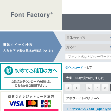
書体クイック検索
入力文字で書体見本が確認できます
ダウンロード
> 太字
太字 863件見つかりました
<
1
6
7
8
...
文字ウェイトの絞り込み
モトヤマルベリ7 Std（OpenT