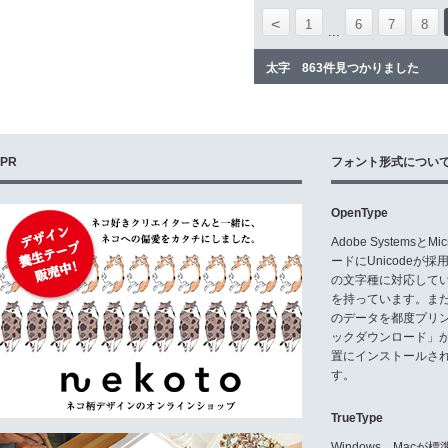
<
1
6
7
8
...
太字 863件見つかりました
PR
フォント形式につい
OpenType
Adobe Systemsと
ードにUnicode
の文字種に対応している
を持っています。ま
のデータを都度プリ
ックダウンロード」
置にインストールさ
す。
TrueType
Windows、Mac