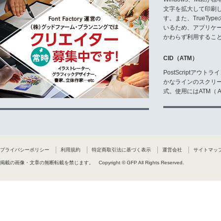
文字を拡大して印刷
す。また、TrueTy
いるため、アプリケ
かわらず利用するこ
CID（ATM）
PostScriptア
かなラインのスクリ
式。使用にはATM（ Ad
プライバシーポリシー
利用規約
特定商取引法に基づく表示
運営会社
サイトマッ
掲載の画像・文章の無断転載を禁じます。
Copyright © GFP All Rights Reserved.