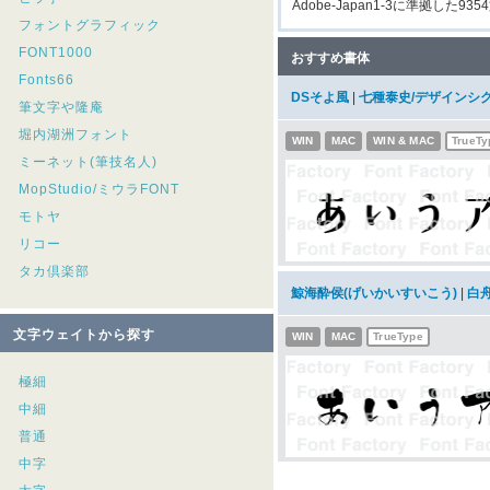
Adobe-Japan1-3に準拠した935
フォントグラフィック
FONT1000
おすすめ書体
Fonts66
DSそよ風
|
七種泰史/デザインシ
筆文字や隆庵
堀内湖洲フォント
WIN
MAC
WIN & MAC
TrueTy
ミーネット(筆技名人)
MopStudio/ミウラFONT
モトヤ
リコー
タカ倶楽部
鯨海酔侯(げいかいすいこう)
|
白
文字ウェイトから探す
WIN
MAC
TrueType
極細
中細
普通
中字