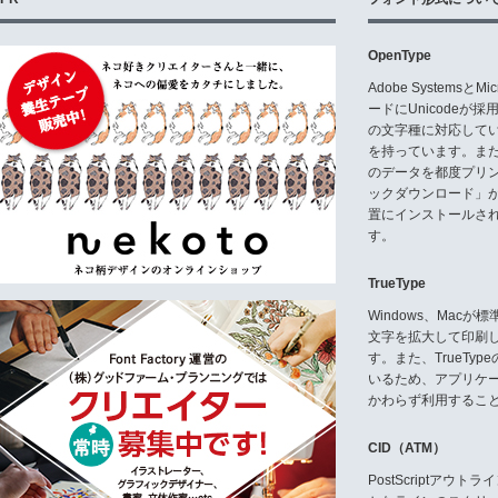
OpenType
Adobe Systemsと
ードにUnicode
の文字種に対応している
を持っています。ま
のデータを都度プリ
ックダウンロード」
置にインストールさ
す。
TrueType
Windows、Mac
文字を拡大して印刷
す。また、TrueTy
いるため、アプリケ
かわらず利用するこ
CID（ATM）
PostScriptア