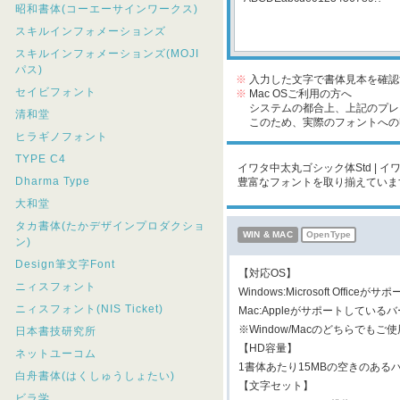
昭和書体(コーエーサインワークス)
スキルインフォメーションズ
スキルインフォメーションズ(MOJI
パス)
※
入力した文字で書体見本を確認
セイビフォント
※
Mac OSご利用の方へ
システムの都合上、上記のプレビ
清和堂
このため、実際のフォントへの収
ヒラギノフォント
TYPE C4
イワタ中太丸ゴシック体Std | 
Dharma Type
豊富なフォントを取り揃えていま
大和堂
タカ書体(たかデザインプロダクショ
WIN & MAC
OpenType
ン)
Design筆文字Font
【対応OS】
ニィスフォント
Windows:Microsoft Offi
ニィスフォント(NIS Ticket)
Mac:Appleがサポートしている
※Window/Macのどちらで
日本書技研究所
【HD容量】
ネットユーコム
1書体あたり15MBの空きのある
白舟書体(はくしゅうしょたい)
【文字セット】
ビラ学