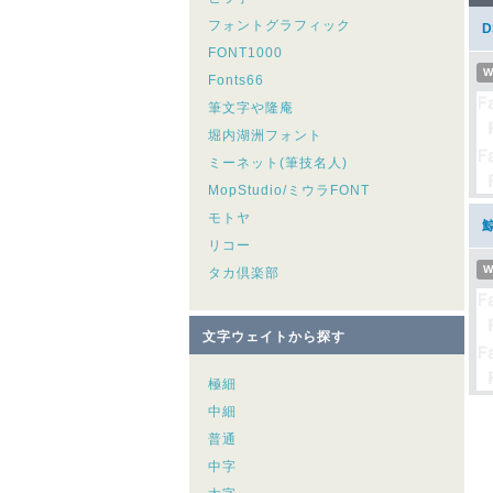
フォントグラフィック
FONT1000
W
Fonts66
筆文字や隆庵
堀内湖洲フォント
ミーネット(筆技名人)
MopStudio/ミウラFONT
モトヤ
リコー
W
タカ倶楽部
文字ウェイトから探す
極細
中細
普通
中字