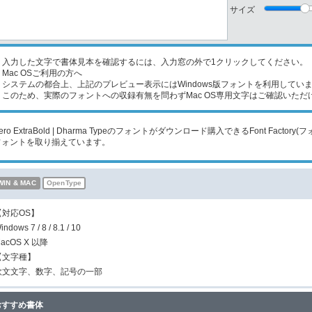
サイズ
入力した文字で書体見本を確認するには、入力窓の外で1クリックしてください。
Mac OSご利用の方へ
ステムの都合上、上記のプレビュー表示にはWindows版フォントを利用してい
のため、実際のフォントへの収録有無を問わずMac OS専用文字はご確認いただ
ero ExtraBold | Dharma Typeのフォントがダウンロード購入できるFont Fa
フォントを取り揃えています。
WIN & MAC
OpenType
【対応OS】
indows 7 / 8 / 8.1 / 10
acOS X 以降
【文字種】
欧文文字、数字、記号の一部
おすすめ書体