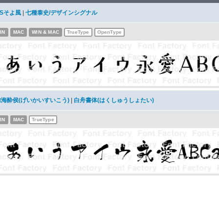
DSそよ風
|
七種泰史/デザインシグナル
IN
MAC
WIN & MAC
TrueType
OpenType
鯨海酔侯(げいかいすいこう)
|
白舟書体(はくしゅうしょたい)
IN
MAC
TrueType