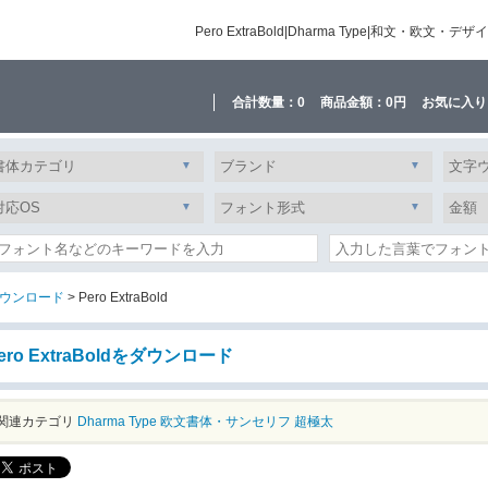
Pero ExtraBold|Dharma Type|和文
合計数量：
0
商品金額：
0円
お気に入り
ウンロード
> Pero ExtraBold
ero ExtraBoldをダウンロード
関連カテゴリ
Dharma Type
欧文書体・サンセリフ
超極太