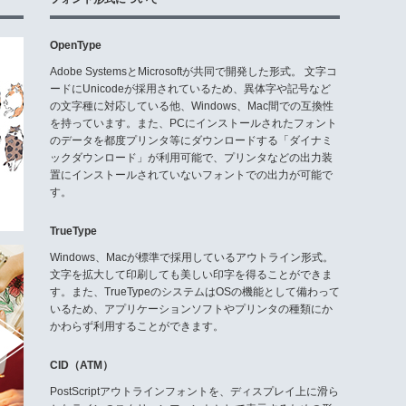
OpenType
Adobe SystemsとMicrosoftが共同で開発した形式。 文字コ
ードにUnicodeが採用されているため、異体字や記号など
の文字種に対応している他、Windows、Mac間での互換性
を持っています。また、PCにインストールされたフォント
のデータを都度プリンタ等にダウンロードする「ダイナミ
ックダウンロード」が利用可能で、プリンタなどの出力装
置にインストールされていないフォントでの出力が可能で
す。
TrueType
Windows、Macが標準で採用しているアウトライン形式。
文字を拡大して印刷しても美しい印字を得ることができま
す。また、TrueTypeのシステムはOSの機能として備わって
いるため、アプリケーションソフトやプリンタの種類にか
かわらず利用することができます。
CID（ATM）
PostScriptアウトラインフォントを、ディスプレイ上に滑ら