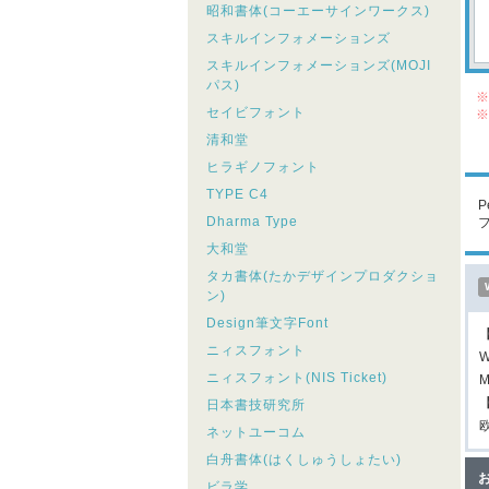
昭和書体(コーエーサインワークス)
スキルインフォメーションズ
スキルインフォメーションズ(MOJI
パス)
※
セイビフォント
※
シ
清和堂
こ
ヒラギノフォント
TYPE C4
P
Dharma Type
大和堂
タカ書体(たかデザインプロダクショ
ン)
Design筆文字Font
ニィスフォント
W
ニィスフォント(NIS Ticket)
M
日本書技研究所
ネットユーコム
白舟書体(はくしゅうしょたい)
ビラ学