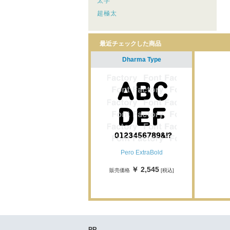
太字
超極太
最近チェックした商品
Dharma Type
Pero ExtraBold
￥ 2,545
販売価格
[税込]
PR