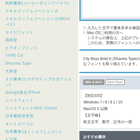
昭和書体(コーエーサインワークス)
スキルインフォメーションズ
スキルインフォメーションズ(MOJI
パス)
※
入力した文字で書体見本を確認
セイビフォント
※
Mac OSご利用の方へ
システムの都合上、上記のプレビ
清和堂
このため、実際のフォントへの収
ヒラギノフォント
TYPE C4
City Boys Bold It | D
Dharma Type
なフォントを取り揃えています。
大和堂
タカ書体(たかデザインプロダクショ
WIN & MAC
OpenType
ン)
Design筆文字Font
【対応OS】
ニィスフォント
Windows 7 / 8 / 8.1 / 10
ニィスフォント(NIS Ticket)
MacOS X 以降
【文字種】
日本書技研究所
欧文文字、数字、記号の一部
ネットユーコム
白舟書体(はくしゅうしょたい)
おすすめ書体
ビラ学