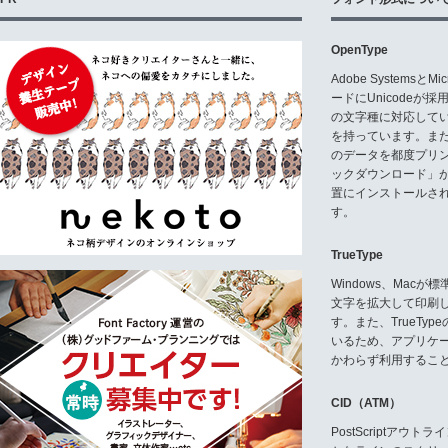
OpenType
Adobe Systemsと
ードにUnicode
の文字種に対応している
を持っています。ま
のデータを都度プリ
ックダウンロード」
置にインストールさ
す。
TrueType
Windows、Mac
文字を拡大して印刷
す。また、TrueTy
いるため、アプリケ
かわらず利用するこ
CID（ATM）
PostScriptア