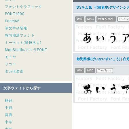
フォントグラフィック
DSそよ風
|
七種泰史/デザインシ
FONT1000
WIN
MAC
WIN & MAC
TrueTy
Fonts66
筆文字や隆庵
堀内湖洲フォント
ミーネット(筆技名人)
MopStudio/ミウラFONT
モトヤ
鯨海酔侯(げいかいすいこう)
|
白
リコー
WIN
MAC
TrueType
タカ倶楽部
文字ウェイトから探す
極細
中細
普通
中字