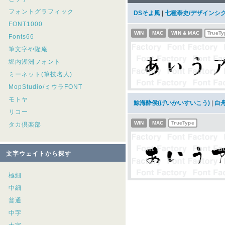
フォントグラフィック
DSそよ風
|
七種泰史/デザインシ
FONT1000
WIN
MAC
WIN & MAC
TrueTy
Fonts66
筆文字や隆庵
堀内湖洲フォント
ミーネット(筆技名人)
MopStudio/ミウラFONT
モトヤ
鯨海酔侯(げいかいすいこう)
|
白
リコー
WIN
MAC
TrueType
タカ倶楽部
文字ウェイトから探す
極細
中細
普通
中字