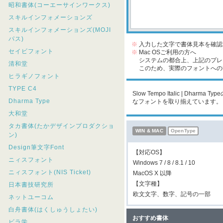
昭和書体(コーエーサインワークス)
スキルインフォメーションズ
スキルインフォメーションズ(MOJI
パス)
※
入力した文字で書体見本を確認
セイビフォント
※
Mac OSご利用の方へ
システムの都合上、上記のプレビ
清和堂
このため、実際のフォントへの収
ヒラギノフォント
TYPE C4
Slow Tempo Italic | D
Dharma Type
なフォントを取り揃えています。
大和堂
タカ書体(たかデザインプロダクショ
WIN & MAC
OpenType
ン)
Design筆文字Font
【対応OS】
ニィスフォント
Windows 7 / 8 / 8.1 / 10
ニィスフォント(NIS Ticket)
MacOS X 以降
【文字種】
日本書技研究所
欧文文字、数字、記号の一部
ネットユーコム
白舟書体(はくしゅうしょたい)
おすすめ書体
ビラ学