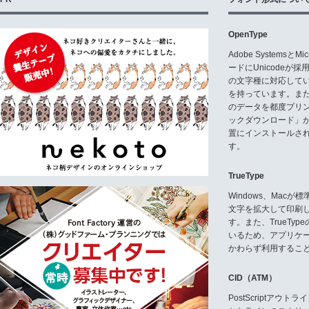
OpenType
Adobe Systemsと
ードにUnicode
の文字種に対応している
を持っています。ま
のデータを都度プリ
ックダウンロード」
置にインストールさ
す。
TrueType
Windows、Mac
文字を拡大して印刷
す。また、TrueTy
いるため、アプリケ
かわらず利用するこ
CID（ATM）
PostScriptア