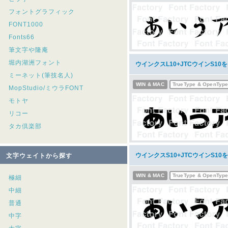
フォントグラフィック
FONT1000
Fonts66
筆文字や隆庵
堀内湖洲フォント
ウインクスL10+JTCウインS1
ミーネット(筆技名人)
WIN & MAC
TrueType & OpenTyp
MopStudio/ミウラFONT
モトヤ
リコー
タカ倶楽部
ウインクスS10+JTCウインS1
文字ウェイトから探す
WIN & MAC
TrueType & OpenTyp
極細
中細
普通
中字