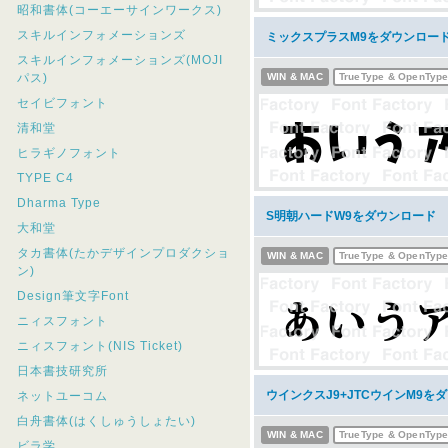
昭和書体(コーエーサインワークス)
スキルインフォメーションズ
ミックスプラスM9をダウンロー
スキルインフォメーションズ(MOJI
パス)
WIN & MAC
TrueType & OpenTyp
セイビフォント
清和堂
ヒラギノフォント
TYPE C4
Dharma Type
S明朝ハードW9をダウンロード
大和堂
タカ書体(たかデザインプロダクショ
WIN & MAC
TrueType & OpenTyp
ン)
Design筆文字Font
ニィスフォント
ニィスフォント(NIS Ticket)
日本書技研究所
ウインクスJ9+JTCウインM9を
ネットユーコム
白舟書体(はくしゅうしょたい)
WIN & MAC
TrueType & OpenTyp
ビラ学