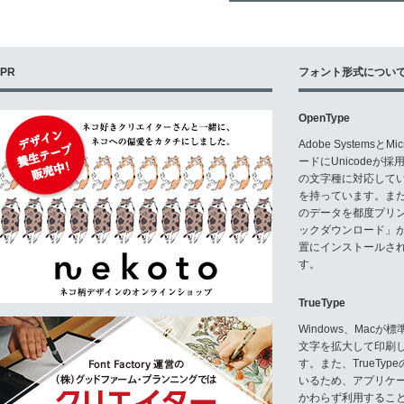
PR
フォント形式につい
OpenType
Adobe Systemsと
ードにUnicode
の文字種に対応している
を持っています。ま
のデータを都度プリ
ックダウンロード」
置にインストールさ
す。
TrueType
Windows、Mac
文字を拡大して印刷
す。また、TrueTy
いるため、アプリケ
かわらず利用するこ