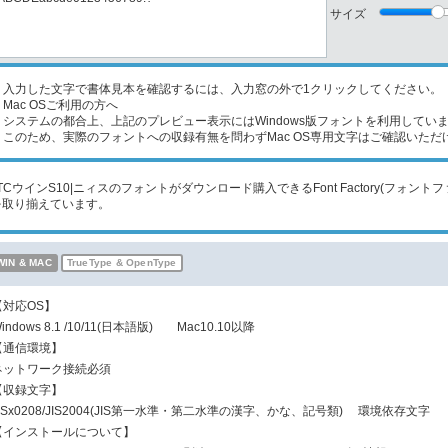
サイズ
入力した文字で書体見本を確認するには、入力窓の外で1クリックしてください。
Mac OSご利用の方へ
ステムの都合上、上記のプレビュー表示にはWindows版フォントを利用してい
のため、実際のフォントへの収録有無を問わずMac OS専用文字はご確認いただ
JTCウインS10|ニィスのフォントがダウンロード購入できるFont Factory(フォ
を取り揃えています。
WIN & MAC
TrueType & OpenType
【対応OS】
indows 8.1 /10/11(日本語版) Mac10.10以降
【通信環境】
ネットワーク接続必須
【収録文字】
JISx0208/JIS2004(JIS第一水準・第二水準の漢字、かな、記号類) 環境依存文字
【インストールについて】