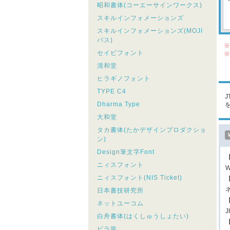
昭和書体(コーエーサインワークス)
スキルインフォメーションズ
スキルインフォメーションズ(MOJI
パス)
※
セイビフォント
※
シ
清和堂
こ
ヒラギノフォント
TYPE C4
Dharma Type
大和堂
タカ書体(たかデザインプロダクショ
ン)
Design筆文字Font
ニィスフォント
W
ニィスフォント(NIS Ticket)
日本書技研究所
ネットユーコム
白舟書体(はくしゅうしょたい)
ビラ学