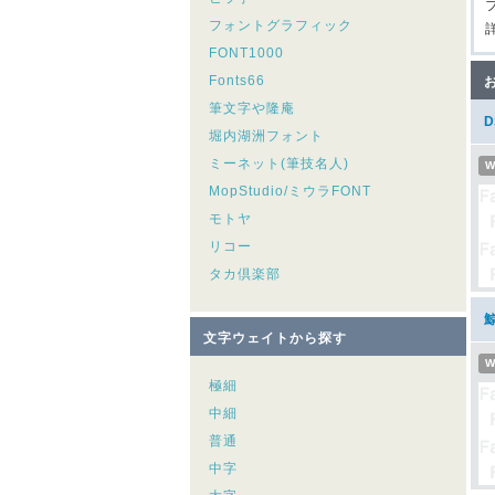
フォントグラフィック
FONT1000
Fonts66
筆文字や隆庵
堀内湖洲フォント
ミーネット(筆技名人)
W
MopStudio/ミウラFONT
モトヤ
リコー
タカ倶楽部
文字ウェイトから探す
W
極細
中細
普通
中字