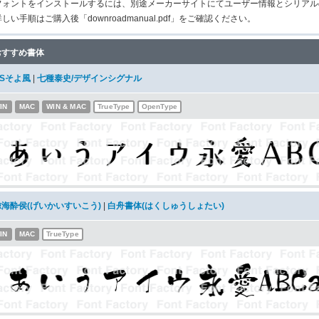
フォントをインストールするには、別途メーカーサイトにてユーザー情報とシリアル
詳しい手順はご購入後「downroadmanual.pdf」をご確認ください。
おすすめ書体
DSそよ風
|
七種泰史/デザインシグナル
IN
MAC
WIN & MAC
TrueType
OpenType
鯨海酔侯(げいかいすいこう)
|
白舟書体(はくしゅうしょたい)
IN
MAC
TrueType