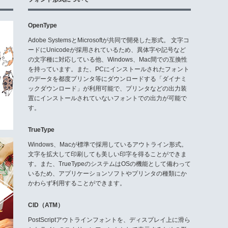
OpenType
Adobe SystemsとMicrosoftが共同で開発した形式。 文字コ
ードにUnicodeが採用されているため、異体字や記号など
の文字種に対応している他、Windows、Mac間での互換性
を持っています。また、PCにインストールされたフォント
のデータを都度プリンタ等にダウンロードする「ダイナミ
ックダウンロード」が利用可能で、プリンタなどの出力装
置にインストールされていないフォントでの出力が可能で
す。
TrueType
Windows、Macが標準で採用しているアウトライン形式。
文字を拡大して印刷しても美しい印字を得ることができま
す。また、TrueTypeのシステムはOSの機能として備わって
いるため、アプリケーションソフトやプリンタの種類にか
かわらず利用することができます。
CID（ATM）
PostScriptアウトラインフォントを、ディスプレイ上に滑ら