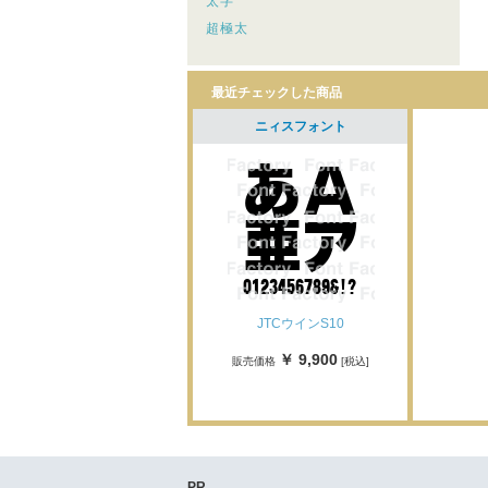
太字
超極太
最近チェックした商品
ニィスフォント
JTCウインS10
￥ 9,900
販売価格
[税込]
PR