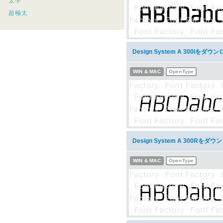
太字
超極太
Design System A 300Iをダウ
WIN & MAC
OpenType
Design System A 300Rをダ
WIN & MAC
OpenType