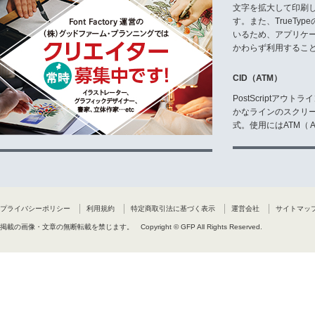
文字を拡大して印刷
す。また、TrueTy
いるため、アプリケ
かわらず利用するこ
CID（ATM）
PostScriptア
かなラインのスクリ
式。使用にはATM（ Ad
プライバシーポリシー
利用規約
特定商取引法に基づく表示
運営会社
サイトマッ
掲載の画像・文章の無断転載を禁じます。
Copyright © GFP All Rights Reserved.