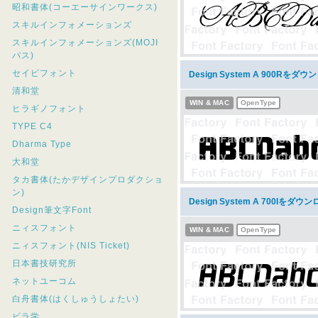
昭和書体(コーエーサインワークス)
スキルインフォメーションズ
スキルインフォメーションズ(MOJI
パス)
セイビフォント
Design System A 900Rをダ
清和堂
WIN & MAC
OpenType
ヒラギノフォント
TYPE C4
Dharma Type
大和堂
タカ書体(たかデザインプロダクショ
ン)
Design System A 700Iをダウ
Design筆文字Font
ニィスフォント
WIN & MAC
OpenType
ニィスフォント(NIS Ticket)
日本書技研究所
ネットユーコム
白舟書体(はくしゅうしょたい)
ビラ学