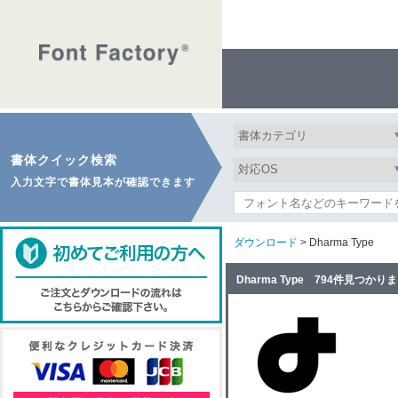
書体クイック検索
入力文字で書体見本が確認できます
ダウンロード
> Dharma Type
Dharma Type 794件見つかり