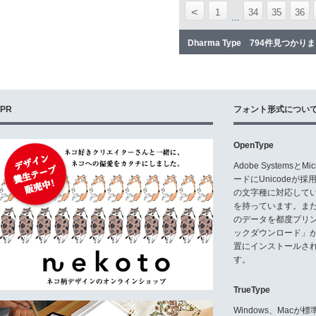
<
1
34
35
36
...
Dharma Type 794件見つかり
PR
フォント形式につい
OpenType
Adobe Systemsと
ードにUnicode
の文字種に対応している
を持っています。ま
のデータを都度プリ
ックダウンロード」
置にインストールさ
す。
TrueType
Windows、Mac