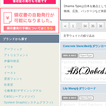
Dharma Typeは日本を拠
映画、広告、パッケージなど米
<
1
34
35
36
...
文字ウェイトの絞り込み
ブランドから探す
Concrete Stencilledをダウンロ
アーフィック
アトリエフォント
WIN & MAC
OpenType
伊藤印材店
イワタ
イースト
雲涯フォント
欣喜堂
Lily Wangをダウンロード
七種泰史/デザインシグナル
C&G(シーアンドジイ)
WIN & MAC
OpenType
System Graphi(システムグラフィ)