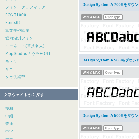
Design System A 700Rをダ
フォントグラフィック
FONT1000
WIN & MAC
OpenType
Fonts66
筆文字や隆庵
堀内湖洲フォント
ミーネット(筆技名人)
MopStudio/ミウラFONT
Design System A 500Iをダウ
モトヤ
リコー
WIN & MAC
OpenType
タカ倶楽部
文字ウェイトから探す
極細
Design System A 500Rをダ
中細
普通
WIN & MAC
OpenType
中字