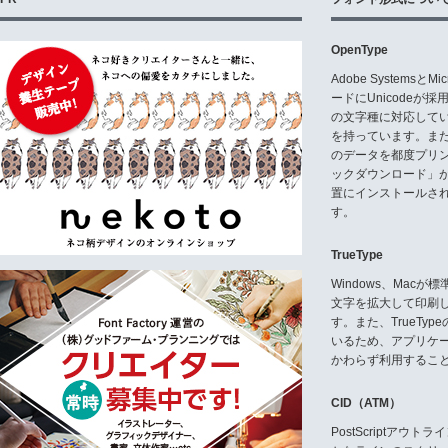
OpenType
Adobe Systemsと
ードにUnicode
の文字種に対応している
を持っています。ま
のデータを都度プリ
ックダウンロード」
置にインストールさ
す。
TrueType
Windows、Mac
文字を拡大して印刷
す。また、TrueTy
いるため、アプリケ
かわらず利用するこ
CID（ATM）
PostScriptア