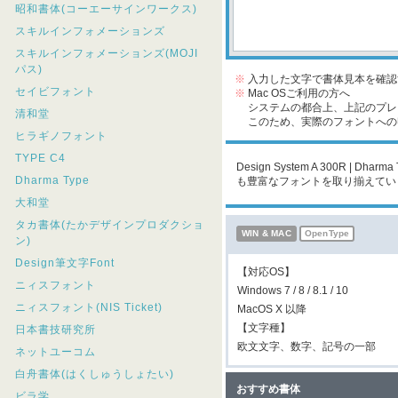
昭和書体(コーエーサインワークス)
スキルインフォメーションズ
スキルインフォメーションズ(MOJI
パス)
※
入力した文字で書体見本を確認
セイビフォント
※
Mac OSご利用の方へ
システムの都合上、上記のプレビ
清和堂
このため、実際のフォントへの収
ヒラギノフォント
TYPE C4
Design System A 300R 
Dharma Type
も豊富なフォントを取り揃えてい
大和堂
タカ書体(たかデザインプロダクショ
WIN & MAC
OpenType
ン)
Design筆文字Font
【対応OS】
ニィスフォント
Windows 7 / 8 / 8.1 / 10
ニィスフォント(NIS Ticket)
MacOS X 以降
【文字種】
日本書技研究所
欧文文字、数字、記号の一部
ネットユーコム
白舟書体(はくしゅうしょたい)
おすすめ書体
ビラ学