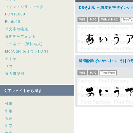
フォントグラフィック
DSそよ風
|
七種泰史/デザインシ
FONT1000
WIN
MAC
WIN & MAC
TrueTy
Fonts66
筆文字や隆庵
堀内湖洲フォント
ミーネット(筆技名人)
MopStudio/ミウラFONT
モトヤ
鯨海酔侯(げいかいすいこう)
|
白
リコー
WIN
MAC
TrueType
タカ倶楽部
文字ウェイトから探す
極細
中細
普通
中字