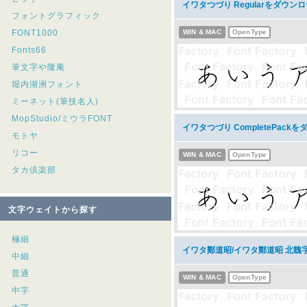
イワタつづり Regularをダウン
フォントグラフィック
FONT1000
WIN & MAC
OpenType
Fonts66
筆文字や隆庵
堀内湖洲フォント
ミーネット(筆技名人)
MopStudio/ミウラFONT
イワタつづり CompletePack
モトヤ
リコー
WIN & MAC
OpenType
タカ倶楽部
文字ウェイトから探す
極細
イワタ鄭道昭/イワタ鄭道昭 北魏
中細
普通
WIN & MAC
OpenType
中字