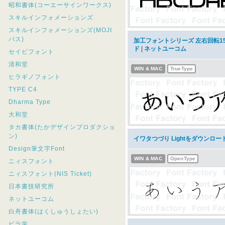
昭和書体(コーエーサインワークス)
スキルインフォメーションズ
スキルインフォメーションズ(MOJI
パス)
加工フォントシリーズ 左右回転1
ド
|
ネットユーコム
セイビフォント
清和堂
WIN & MAC
TrueType
ヒラギノフォント
TYPE C4
Dharma Type
大和堂
タカ書体(たかデザインプロダクショ
ン)
イワタつづり Lightをダウンロー
Design筆文字Font
WIN & MAC
OpenType
ニィスフォント
ニィスフォント(NIS Ticket)
日本書技研究所
ネットユーコム
白舟書体(はくしゅうしょたい)
ビラ学