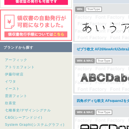
WIN
TrueType
ブランドから探す
ゼブラ欧文 AF26NewAriUZeb
アーフィック
WIN & MAC
TrueType
アトリエフォント
伊藤印材店
イワタ
イースト
雲涯フォント
四角ボディな欧文 AFsquare2
欣喜堂
七種泰史/デザインシグナル
WIN & MAC
TrueType
C&G(シーアンドジイ)
System Graphi(システムグラフィ)