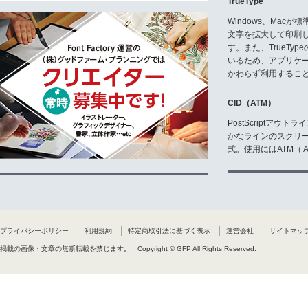
TrueType
Windows、Mac
文字を拡大して印刷
す。また、TrueTy
いるため、アプリケ
かわらず利用するこ
CID（ATM）
PostScriptア
かなラインのスクリ
式。使用にはATM（ Ad
プライバシーポリシー
利用規約
特定商取引法に基づく表示
運営会社
サイトマッ
掲載の画像・文章の無断転載を禁じます。
Copyright © GFP All Rights Reserved.