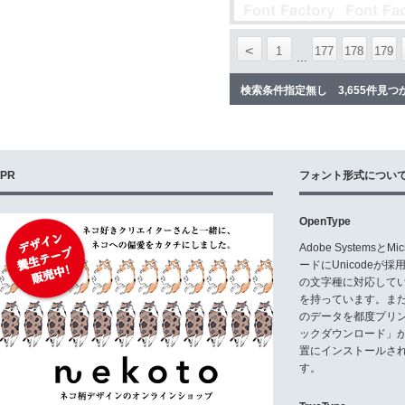
<
1
177
178
179
...
検索条件指定無し 3,655件見つ
PR
フォント形式につい
OpenType
Adobe Systemsと
ードにUnicode
の文字種に対応している
を持っています。ま
のデータを都度プリ
ックダウンロード」
置にインストールさ
す。