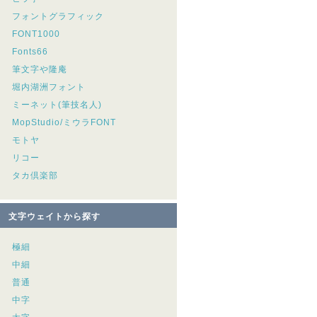
フォントグラフィック
FONT1000
Fonts66
筆文字や隆庵
堀内湖洲フォント
ミーネット(筆技名人)
MopStudio/ミウラFONT
モトヤ
リコー
タカ倶楽部
文字ウェイトから探す
極細
中細
普通
中字