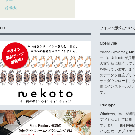
太字
超極太
PR
フォント形式につい
OpenType
Adobe Systemsと
ードにUnicode
の文字種に対応している
を持っています。ま
のデータを都度プリ
ックダウンロード」
置にインストールさ
す。
TrueType
Windows、Mac
文字を拡大して印刷
す。また、TrueTy
いるため、アプリケ