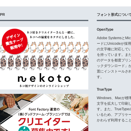
PR
フォント形式につい
OpenType
Adobe Systemsと
ードにUnicode
の文字種に対応している
を持っています。ま
のデータを都度プリ
ックダウンロード」
置にインストールさ
す。
TrueType
Windows、Mac
文字を拡大して印刷
す。また、TrueTy
いるため、アプリケ
かわらず利用するこ