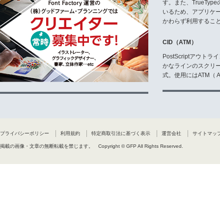
す。また、TrueTy
いるため、アプリケ
かわらず利用するこ
CID（ATM）
PostScriptア
かなラインのスクリ
式。使用にはATM（ Ad
プライバシーポリシー
利用規約
特定商取引法に基づく表示
運営会社
サイトマッ
掲載の画像・文章の無断転載を禁じます。
Copyright © GFP All Rights Reserved.