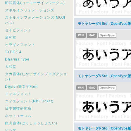
昭和書体(コーエーサインワークス)
スキルインフォメーションズ
スキルインフォメーションズ(MOJI
パス)
モトヤシーダ4 Std（OpenTy
セイビフォント
WIN
MAC
OpenType
清和堂
ヒラギノフォント
TYPE C4
Dharma Type
大和堂
タカ書体(たかデザインプロダクショ
モトヤシーダ5 Std（OpenTy
ン)
Design筆文字Font
WIN
MAC
OpenType
ニィスフォント
ニィスフォント(NIS Ticket)
日本書技研究所
ネットユーコム
白舟書体(はくしゅうしょたい)
モトヤシーダ6 Std（OpenTy
ビラ学