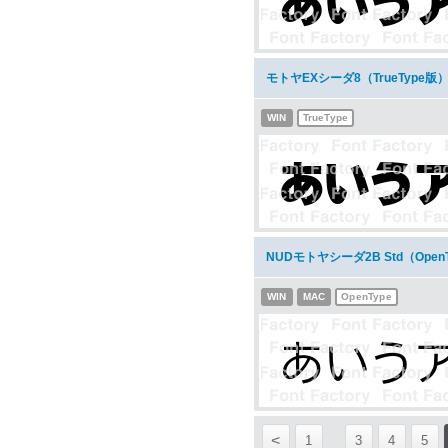
モトヤEXシーダ8（TrueType
WIN
TrueType
NUDモトヤシーダ2B Std（Ope
WIN
MAC
OpenType
<
1
3
4
5
...