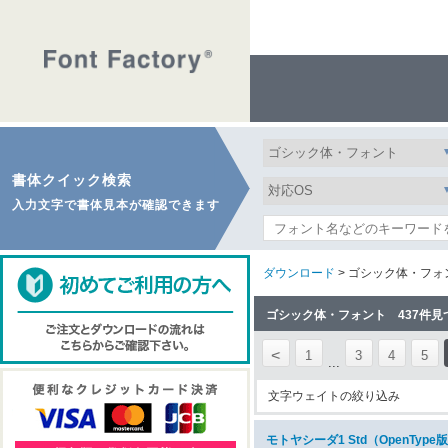
書体クイック検索
入力文字で書体見本が確認できます
ダウンロード
> ゴシック体・フォ
ゴシック体・フォント 437件見
<
1
3
4
5
...
文字ウェイトの絞り込み
モトヤシーダ1 Std（OpenTy