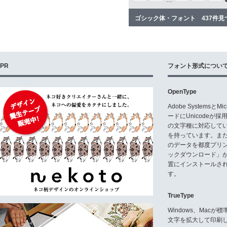
ゴシック体・フォント 437件見
PR
フォント形式につい
OpenType
Adobe Systemsと
ードにUnicode
の文字種に対応している
を持っています。ま
のデータを都度プリ
ックダウンロード」
置にインストールさ
す。
TrueType
Windows、Mac
文字を拡大して印刷