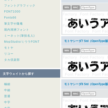
フォントグラフィック
WIN
MAC
OpenType
FONT1000
Fonts66
筆文字や隆庵
堀内湖洲フォント
ミーネット(筆技名人)
モトヤシーダ7 Std（OpenTy
MopStudio/ミウラFONT
モトヤ
WIN
MAC
OpenType
リコー
タカ倶楽部
文字ウェイトから探す
極細
モトヤシーダ8 Std（OpenTy
中細
WIN
MAC
OpenType
普通
中字