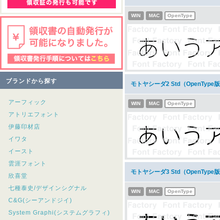
WIN
MAC
OpenType
ブランドから探す
モトヤシーダ2 Std（OpenTy
アーフィック
WIN
MAC
OpenType
アトリエフォント
伊藤印材店
イワタ
イースト
雲涯フォント
モトヤシーダ3 Std（OpenTy
欣喜堂
七種泰史/デザインシグナル
WIN
MAC
OpenType
C&G(シーアンドジイ)
System Graphi(システムグラフィ)