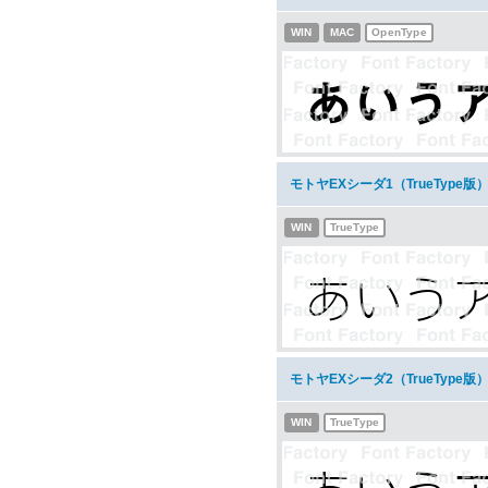
WIN
MAC
OpenType
モトヤEXシーダ1（TrueType
WIN
TrueType
モトヤEXシーダ2（TrueType
WIN
TrueType