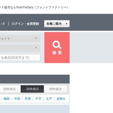
売ならFont Factory（フォントファクトリー）
：
0
ログイン・会員登録
各種ご案内
▼
10件表示
20件表示
50件表示
極細
中細
普通
中字
太字
超極太