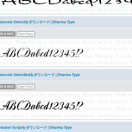
oncrete Stencilをダウンロード
|
Dharma Type
IN & MAC
OpenType
oncrete Stencilledをダウンロード
|
Dharma Type
IN & MAC
OpenType
neaker Scriptをダウンロード
|
Dharma Type