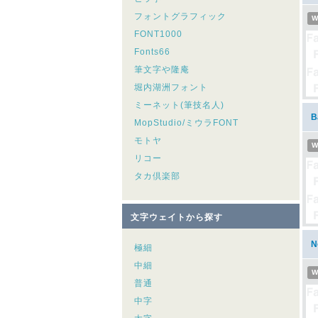
フォントグラフィック
W
FONT1000
Fonts66
筆文字や隆庵
堀内湖洲フォント
ミーネット(筆技名人)
B
MopStudio/ミウラFONT
モトヤ
W
リコー
タカ倶楽部
文字ウェイトから探す
N
極細
中細
W
普通
中字