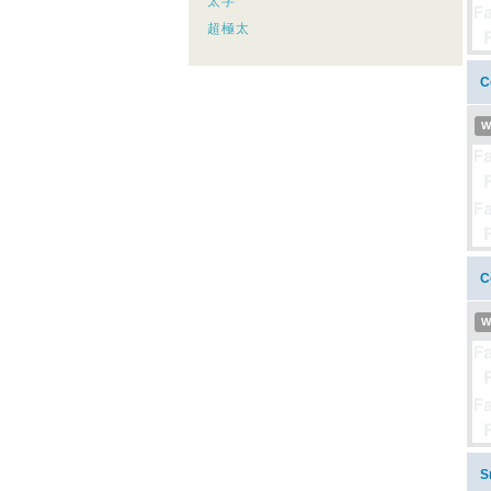
太字
超極太
C
W
C
W
S