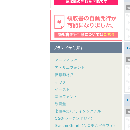
W
ブランドから探す
P
W
アーフィック
アトリエフォント
伊藤印材店
イワタ
イースト
雲涯フォント
D
欣喜堂
七種泰史/デザインシグナル
W
C&G(シーアンドジイ)
System Graphi(システムグラフィ)