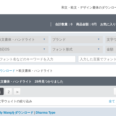
和文・欧文・デザイン書体のダウンロード販
合計数量：
0
商品金額：
0円
お気に入り
ウンロード
> 欧文書体・ハンドライト
欧文書体・ハンドライト 28件見つかりました
>
1
2
文字ウェイトの絞り込み
全て
ily Wangをダウンロード
|
Dharma Type