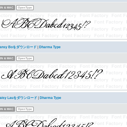
IN & MAC
OpenType
ansy Boをダウンロード
|
Dharma Type
IN & MAC
OpenType
aisy Lauをダウンロード
|
Dharma Type
IN & MAC
OpenType