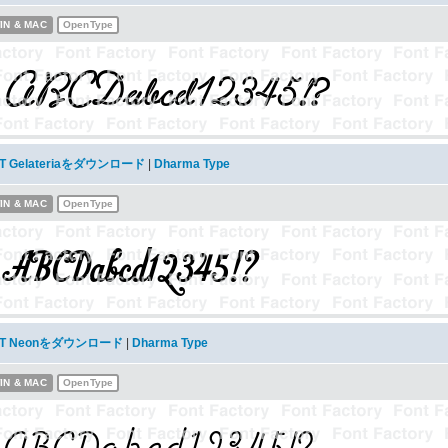
IN & MAC
OpenType
T Gelateriaをダウンロード
|
Dharma Type
IN & MAC
OpenType
T Neonをダウンロード
|
Dharma Type
IN & MAC
OpenType