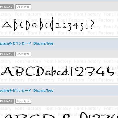
IN & MAC
OpenType
ananaをダウンロード
|
Dharma Type
IN & MAC
OpenType
othingをダウンロード
|
Dharma Type
IN & MAC
OpenType