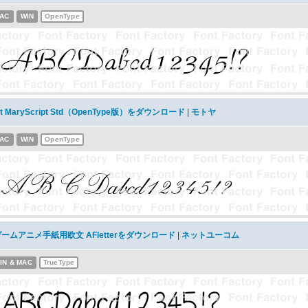
AC
WIN
OpenType
t MaryScript Std（OpenType版）をダウンロード
|
モトヤ
AC
WIN
OpenType
ームアニメ手紙用欧文 AFletterをダウンロード
|
ネットユーコム
IN & MAC
TrueType