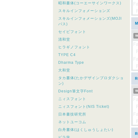
昭和書体(コーエーサインワークス)
スキルインフォメーションズ
スキルインフォメーションズ(MOJI
M
パス)
セイビフォント
W
清和堂
ヒラギノフォント
TYPE C4
Dharma Type
大和堂
タカ書体(たかデザインプロダクショ
R
ン)
Design筆文字Font
W
ニィスフォント
ニィスフォント(NIS Ticket)
日本書技研究所
ネットユーコム
白舟書体(はくしゅうしょたい)
R
ビラ学