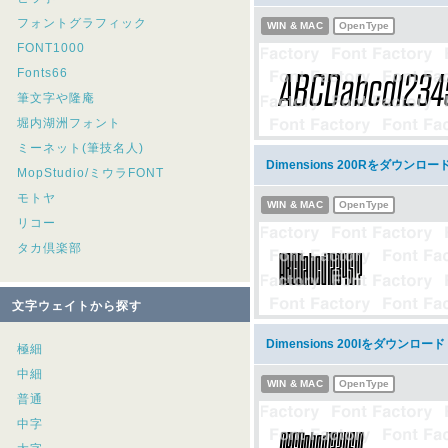
フォントグラフィック
WIN & MAC
OpenType
FONT1000
Fonts66
筆文字や隆庵
堀内湖洲フォント
ミーネット(筆技名人)
Dimensions 200Rをダウンロー
MopStudio/ミウラFONT
モトヤ
WIN & MAC
OpenType
リコー
タカ倶楽部
文字ウェイトから探す
Dimensions 200Iをダウンロード
極細
中細
WIN & MAC
OpenType
普通
中字