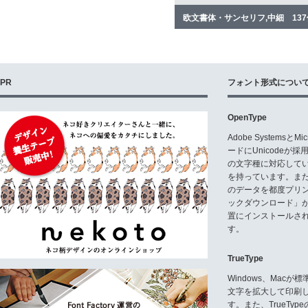
欧文書体・サンセリフ,中細 13
PR
フォント形式につい
OpenType
Adobe Systemsと
ードにUnicode
の文字種に対応している
を持っています。ま
のデータを都度プリ
ックダウンロード」
置にインストールさ
す。
TrueType
Windows、Mac
文字を拡大して印刷
す。また、TrueTy