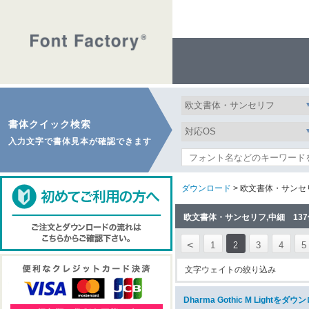
書体クイック検索
入力文字で書体見本が確認できます
ダウンロード
> 欧文書体・サンセ
欧文書体・サンセリフ,中細 13
<
1
2
3
4
5
文字ウェイトの絞り込み
Dharma Gothic M Lightをダ