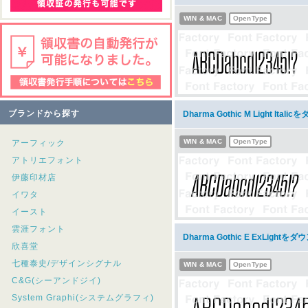
WIN & MAC
OpenType
ブランドから探す
Dharma Gothic M Light Ital
WIN & MAC
OpenType
アーフィック
アトリエフォント
伊藤印材店
イワタ
イースト
雲涯フォント
Dharma Gothic E ExLightを
欣喜堂
七種泰史/デザインシグナル
WIN & MAC
OpenType
C&G(シーアンドジイ)
System Graphi(システムグラフィ)