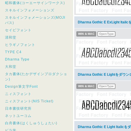
昭和書体(コーエーサインワークス)
スキルインフォメーションズ
スキルインフォメーションズ(MOJI
Dharma Gothic E ExLight It
パス)
セイビフォント
WIN & MAC
OpenType
清和堂
ヒラギノフォント
TYPE C4
Dharma Type
大和堂
タカ書体(たかデザインプロダクショ
Dharma Gothic E Lightをダウ
ン)
Design筆文字Font
WIN & MAC
OpenType
ニィスフォント
ニィスフォント(NIS Ticket)
日本書技研究所
ネットユーコム
白舟書体(はくしゅうしょたい)
Dharma Gothic E Light Ital
ビラ学