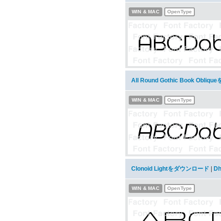
WIN & MAC
OpenType
All Round Gothic Book Obl
WIN & MAC
OpenType
Clonoid Lightをダウンロード
|
Dh
WIN & MAC
OpenType