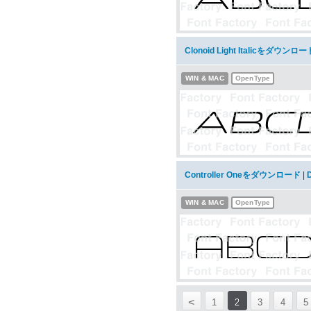
Clonoid Light Italicをダウンロー
WIN & MAC
OpenType
Controller Oneをダウンロード
|
WIN & MAC
OpenType
<
1
2
3
4
5