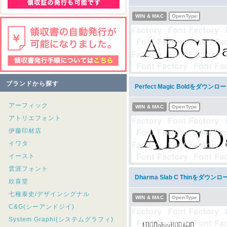
WIN & MAC
OpenType
ブランドから探す
Perfect Magic Boldをダウンロ
アーフィック
WIN & MAC
OpenType
アトリエフォント
伊藤印材店
イワタ
イースト
雲涯フォント
Dharma Slab C Thinをダウンロ
欣喜堂
七種泰史/デザインシグナル
WIN & MAC
OpenType
C&G(シーアンドジイ)
System Graphi(システムグラフィ)