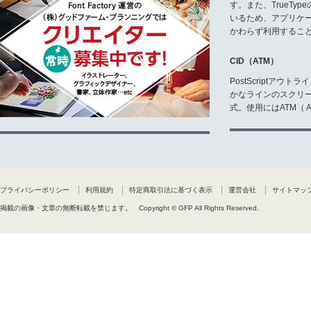
す。また、TrueTy
いるため、アプリケ
かわらず利用するこ
CID（ATM）
PostScriptア
かなラインのスクリ
式。使用にはATM（ Ad
プライバシーポリシー
利用規約
特定商取引法に基づく表示
運営会社
サイトマッ
掲載の画像・文章の無断転載を禁じます。
Copyright © GFP All Rights Reserved.