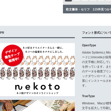
欧文書体・セリフ 115件見つか
PR
フォント形式につい
OpenType
Adobe Systemsと
ードにUnicode
の文字種に対応している
を持っています。ま
のデータを都度プリ
ックダウンロード」
置にインストールさ
す。
TrueType
Windows、Mac
文字を拡大して印刷