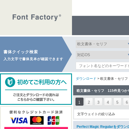
書体クイック検索
入力文字で書体見本が確認できます
ダウンロード
> 欧文書体・セリフ
欧文書体・セリフ 115件見つか
1
2
3
4
5
6
文字ウェイトの絞り込み
Perfect Magic Regularをダウ