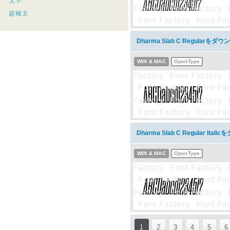
太字
超極太
Dharma Slab C Regularをダ
WIN & MAC
OpenType
Dharma Slab C Regular Ita
WIN & MAC
OpenType
1
2
3
4
5
6