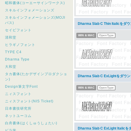
昭和書体(コーエーサインワークス)
スキルインフォメーションズ
スキルインフォメーションズ(MOJI
パス)
Dharma Slab C Thin Italic
セイビフォント
WIN & MAC
OpenType
清和堂
ヒラギノフォント
TYPE C4
Dharma Type
大和堂
タカ書体(たかデザインプロダクショ
Dharma Slab C ExLightをダ
ン)
Design筆文字Font
WIN & MAC
OpenType
ニィスフォント
ニィスフォント(NIS Ticket)
日本書技研究所
ネットユーコム
白舟書体(はくしゅうしょたい)
Dharma Slab C ExLight Ita
ビラ学