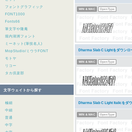
フォントグラフィック
WIN & MAC
OpenType
FONT1000
Fonts66
筆文字や隆庵
堀内湖洲フォント
ミーネット(筆技名人)
Dharma Slab C Lightをダウン
MopStudio/ミウラFONT
モトヤ
WIN & MAC
OpenType
リコー
タカ倶楽部
文字ウェイトから探す
極細
Dharma Slab C Light Italic
中細
WIN & MAC
OpenType
普通
中字