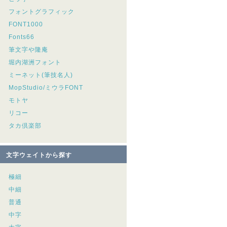
フォントグラフィック
FONT1000
Fonts66
筆文字や隆庵
堀内湖洲フォント
ミーネット(筆技名人)
MopStudio/ミウラFONT
モトヤ
リコー
タカ倶楽部
文字ウェイトから探す
極細
中細
普通
中字