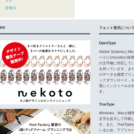
太字
超極太
PR
フォント形式につい
OpenType
Adobe Systemsと
ードにUnicode
の文字種に対応している
を持っています。ま
のデータを都度プリ
ックダウンロード」
置にインストールさ
す。
TrueType
Windows、Mac
文字を拡大して印刷
す。また、TrueTy
いるため、アプリケ