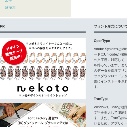
太字
超極太
PR
フォント形式につい
OpenType
Adobe Systemsと
ードにUnicode
の文字種に対応している
を持っています。ま
のデータを都度プリ
ックダウンロード」
置にインストールさ
す。
TrueType
Windows、Mac
文字を拡大して印刷
す。また、TrueTy
いるため、アプリケ