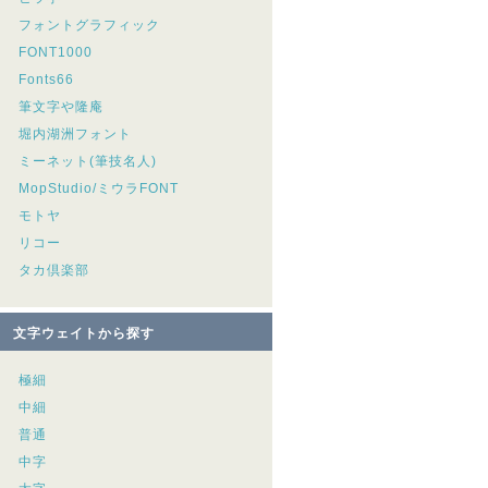
フォントグラフィック
FONT1000
Fonts66
筆文字や隆庵
堀内湖洲フォント
ミーネット(筆技名人)
MopStudio/ミウラFONT
モトヤ
リコー
タカ倶楽部
文字ウェイトから探す
極細
中細
普通
中字