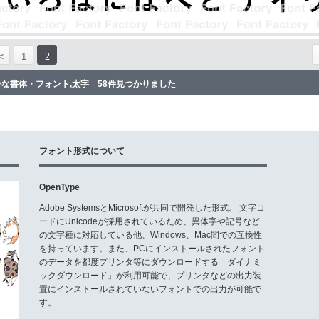
<
1
2
かな書体・フォント,太字 58件見つかりました
フォント形式について
OpenType
Adobe SystemsとMicrosoftが共同で開発した形式。 文字コ
ードにUnicodeが採用されているため、異体字や記号など
の文字種に対応している他、Windows、Mac間での互換性
を持っています。また、PCにインストールされたフォント
のデータを都度プリンタ等にダウンロードする「ダイナミ
ックダウンロード」が利用可能で、プリンタなどの出力装
置にインストールされていないフォントでの出力が可能で
す。