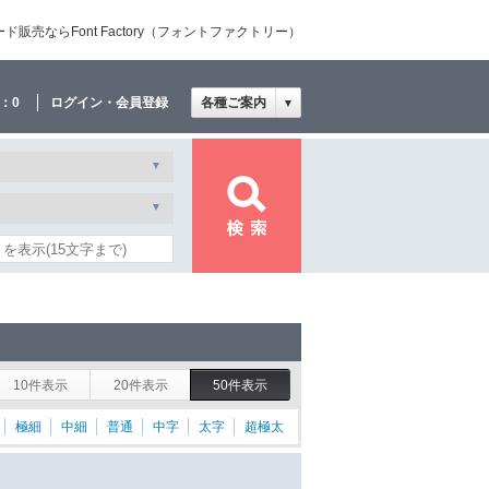
売ならFont Factory（フォントファクトリー）
：
0
ログイン・会員登録
各種ご案内
▼
10件表示
20件表示
50件表示
極細
中細
普通
中字
太字
超極太