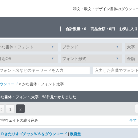
和文・欧文・デザイン書体のダウンロード販
合計数量：
0
商品金額：
0円
お気に入り
ウンロード
> かな書体・フォント,太字
かな書体・フォント,太字 58件見つかりました
<
1
2
文字ウェイトの絞り込み
全て
ＳＤきたりすゴチックＷ６をダウンロード
|
欣喜堂