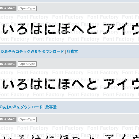
IN & MAC
OpenType
ＳＤみそらゴチックＷ６をダウンロード
|
欣喜堂
IN & MAC
OpenType
KOあおいBをダウンロード
|
欣喜堂
IN & MAC
OpenType