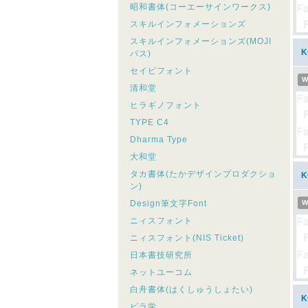
昭和書体(コーエーサインワークス)
スキルインフォメーションズ
スキルインフォメーションズ(MOJI
パス)
セイビフォント
W
清和堂
ヒラギノフォント
TYPE C4
Dharma Type
大和堂
タカ書体(たかデザインプロダクショ
ン)
Design筆文字Font
W
ニィスフォント
ニィスフォント(NIS Ticket)
日本書技研究所
ネットユーコム
白舟書体(はくしゅうしょたい)
ビラ学