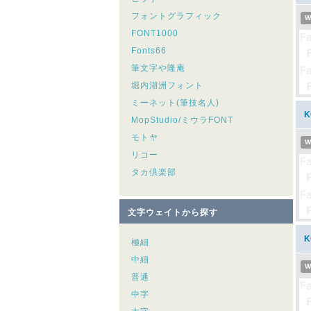
フォントグラフィック
W
FONT1000
Fonts66
筆文字や隆庵
堀内湖洲フォント
ミーネット(筆技名人)
MopStudio/ミウラFONT
モトヤ
W
リコー
タカ倶楽部
文字ウェイトから探す
極細
中細
W
普通
中字