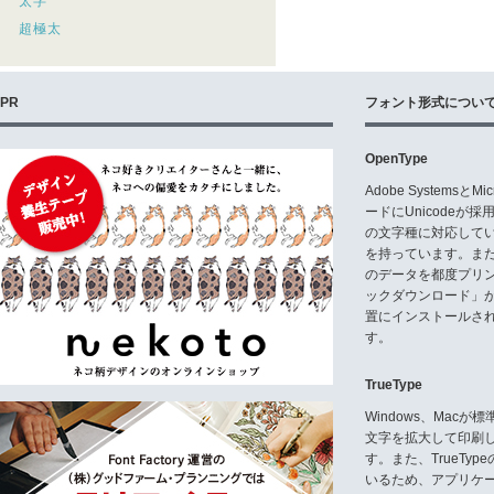
太字
超極太
PR
フォント形式につい
OpenType
Adobe Systemsと
ードにUnicode
の文字種に対応している
を持っています。ま
のデータを都度プリ
ックダウンロード」
置にインストールさ
す。
TrueType
Windows、Mac
文字を拡大して印刷
す。また、TrueTy
いるため、アプリケ