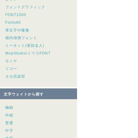
フォントグラフィック
FONT1000
Fonts66
筆文字や隆庵
堀内湖洲フォント
ミーネット(筆技名人)
MopStudio/ミウラFONT
モトヤ
リコー
タカ倶楽部
文字ウェイトから探す
極細
中細
普通
中字