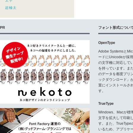
太字
超極太
PR
フォント形式につい
OpenType
Adobe Systemsと
ードにUnicode
の文字種に対応している
を持っています。ま
のデータを都度プリ
ックダウンロード」
置にインストールさ
す。
TrueType
Windows、Mac
文字を拡大して印刷
す。また、TrueTy
いるため、アプリケ