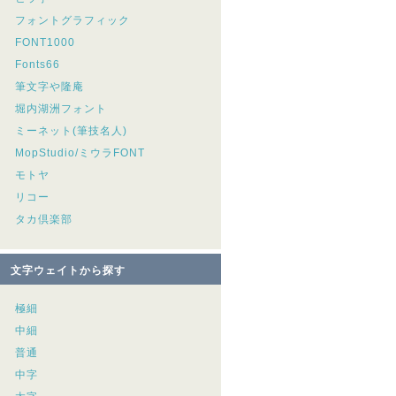
フォントグラフィック
FONT1000
Fonts66
筆文字や隆庵
堀内湖洲フォント
ミーネット(筆技名人)
MopStudio/ミウラFONT
モトヤ
リコー
タカ倶楽部
文字ウェイトから探す
極細
中細
普通
中字