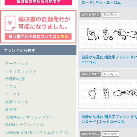
ロード
|
ネットユーコム
WIN & MAC
TrueType
ブランドから探す
自分から見た 指文字フォント AFYu
ユーコム
アーフィック
アトリエフォント
WIN & MAC
TrueType
伊藤印材店
イワタ
イースト
雲涯フォント
欣喜堂
自分から見た 指文字フォント かな付き 
七種泰史/デザインシグナル
ンロード
|
ネットユーコム
C&G(シーアンドジイ)
System Graphi(システムグラフィ)
WIN & MAC
TrueType