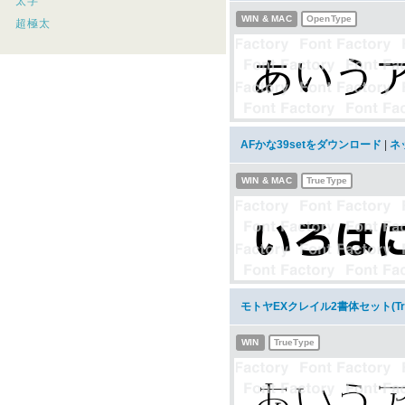
太字
WIN & MAC
OpenType
超極太
AFかな39setをダウンロード
|
ネ
WIN & MAC
TrueType
モトヤEXクレイル2書体セット(Tr
WIN
TrueType