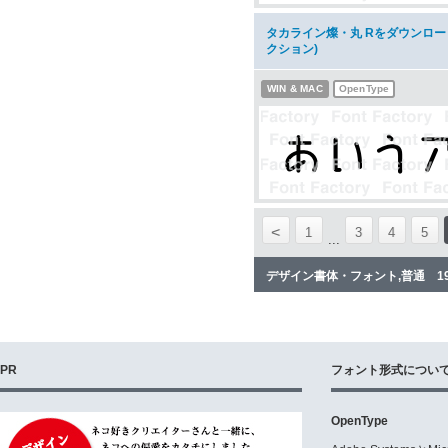
タカライン燦・丸 Rをダウンロー
クション)
WIN & MAC
OpenType
<
1
3
4
5
...
デザイン書体・フォント,普通 1
PR
フォント形式につい
OpenType