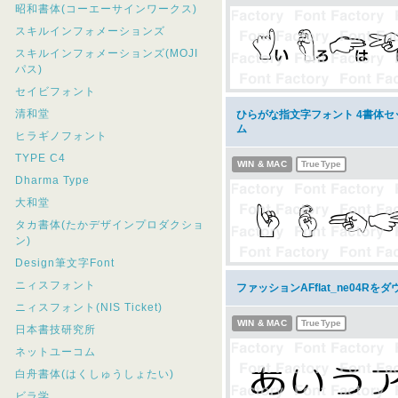
昭和書体(コーエーサインワークス)
スキルインフォメーションズ
スキルインフォメーションズ(MOJI
パス)
セイビフォント
清和堂
ひらがな指文字フォント 4書体
ム
ヒラギノフォント
TYPE C4
WIN & MAC
TrueType
Dharma Type
大和堂
タカ書体(たかデザインプロダクショ
ン)
Design筆文字Font
ニィスフォント
ファッションAFflat_ne04Rを
ニィスフォント(NIS Ticket)
WIN & MAC
TrueType
日本書技研究所
ネットユーコム
白舟書体(はくしゅうしょたい)
ビラ学