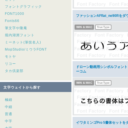
フォントグラフィック
FONT1000
ファッションAFflat_ne90Rを
Fonts66
WIN & MAC
TrueType
筆文字や隆庵
堀内湖洲フォント
ミーネット(筆技名人)
MopStudio/ミウラFONT
モトヤ
リコー
ドローン動画用シンボルフォント A
タカ倶楽部
ーコム
WIN & MAC
TrueType
文字ウェイトから探す
極細
中細
普通
中字
イワタミンゴPro 5書体セットを