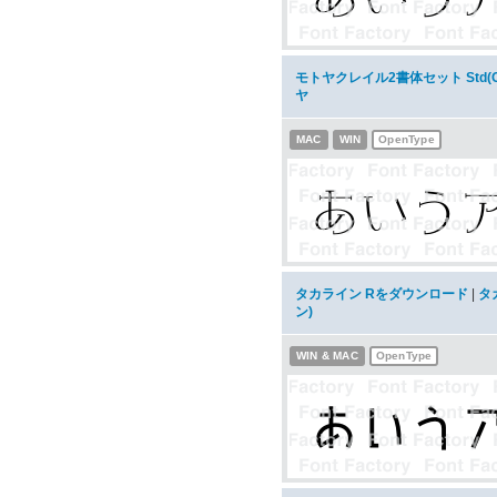
モトヤクレイル2書体セット Std(O
ヤ
MAC
WIN
OpenType
タカライン Rをダウンロード
|
タ
ン)
WIN & MAC
OpenType