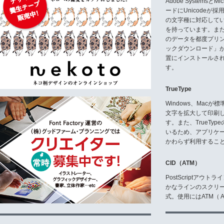
Adobe Systemsと
ードにUnicode
の文字種に対応している
を持っています。ま
のデータを都度プリ
ックダウンロード」
置にインストールさ
す。
TrueType
Windows、Mac
文字を拡大して印刷
す。また、TrueTy
いるため、アプリケ
かわらず利用するこ
CID（ATM）
PostScriptア
かなラインのスクリ
式。使用にはATM（ Ad