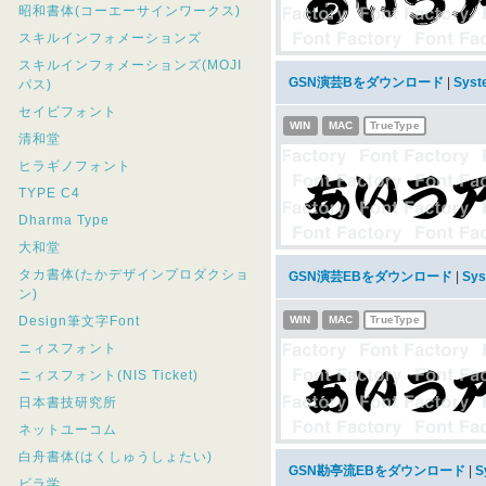
昭和書体(コーエーサインワークス)
スキルインフォメーションズ
スキルインフォメーションズ(MOJI
GSN演芸Bをダウンロード
|
Sys
パス)
セイビフォント
WIN
MAC
TrueType
清和堂
ヒラギノフォント
TYPE C4
Dharma Type
大和堂
タカ書体(たかデザインプロダクショ
GSN演芸EBをダウンロード
|
Sy
ン)
Design筆文字Font
WIN
MAC
TrueType
ニィスフォント
ニィスフォント(NIS Ticket)
日本書技研究所
ネットユーコム
白舟書体(はくしゅうしょたい)
GSN勘亭流EBをダウンロード
|
S
ビラ学