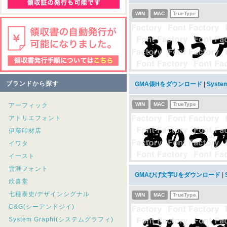
WIN
MAC
TrueType
ブランドから探す
GMA俵Hをダウンロード
|
Syst
WIN
MAC
TrueType
アーフィック
アトリエフォント
伊藤印材店
イワタ
イースト
雲涯フォント
GMAひげ文字Uをダウンロード
|
欣喜堂
七種泰史/デザインシグナル
WIN
MAC
TrueType
C&G(シーアンドジイ)
System Graphi(システムグラフィ)