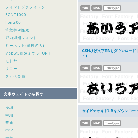
フォントグラフィック
WIN
MAC
TrueType
FONT1000
Fonts66
筆文字や隆庵
堀内湖洲フォント
ミーネット(筆技名人)
GSNひげ文字EBをダウンロード
MopStudio/ミウラFONT
ィ)
モトヤ
WIN
MAC
TrueType
リコー
タカ倶楽部
文字ウェイトから探す
極細
セイビオオキドUBをダウンロー
中細
普通
WIN
MAC
TrueType
中字