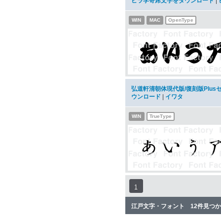
ビラ学寄席文字をダウンロード
|
WIN
MAC
OpenType
弘道軒清朝体現代版/復刻版Plusセ
ウンロード
|
イワタ
WIN
TrueType
1
江戸文字・フォント 12件見つ