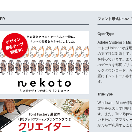
PR
フォント形式につい
OpenType
Adobe Systemsと
ードにUnicode
の文字種に対応している
を持っています。ま
のデータを都度プリ
ックダウンロード」
置にインストールさ
す。
TrueType
Windows、Mac
文字を拡大して印刷
す。また、TrueTy
いるため、アプリケ
かわらず利用するこ