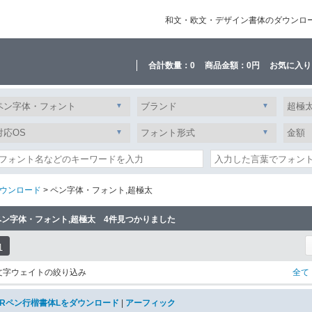
和文・欧文・デザイン書体のダウンロード販
合計数量：
0
商品金額：
0円
お気に入り
ウンロード
> ペン字体・フォント,超極太
ペン字体・フォント,超極太 4件見つかりました
1
文字ウェイトの絞り込み
全て
ARペン行楷書体Lをダウンロード
|
アーフィック