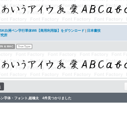
NSK白洲ペン字行草体W6【商用利用版】をダウンロード
|
日本書技
研究所
IN & MAC
TrueType
1
ペン字体・フォント,超極太 4件見つかりました