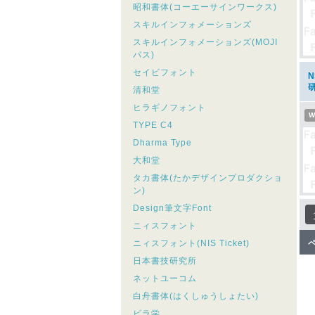
昭和書体(コーエーサインワークス)
スキルインフォメーションズ
スキルインフォメーションズ(MOJI
パス)
セイビフォント
清和堂
ヒラギノフォント
W
TYPE C4
Dharma Type
大和堂
タカ書体(たかデザインプロダクショ
ン)
Design筆文字Font
ニィスフォント
ニィスフォント(NIS Ticket)
日本書技研究所
ネットユーコム
白舟書体(はくしゅうしょたい)
ビラ学