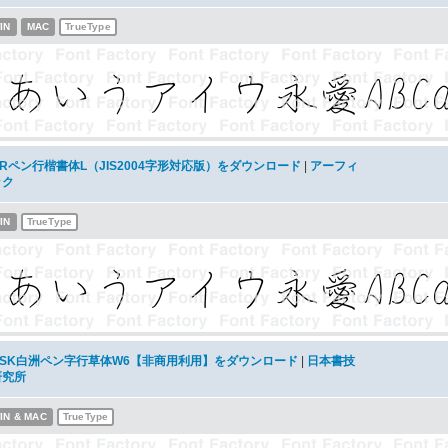
IN
MAC
TrueType
ARペン行楷書体L（JIS2004字形対応版）をダウンロード
|
アーフィ
ック
IN
TrueType
NSK白洲ペン字行草体W6【非商用利用】をダウンロード
|
日本書技
研究所
IN & MAC
TrueType