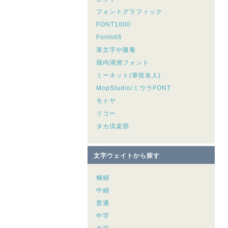
フォントグラフィック
FONT1000
Fonts66
筆文字や隆庵
堀内湖洲フォント
ミーネット(筆技名人)
MopStudio/ミウラFONT
モトヤ
リコー
タカ倶楽部
文字ウェイトから探す
極細
中細
普通
中字