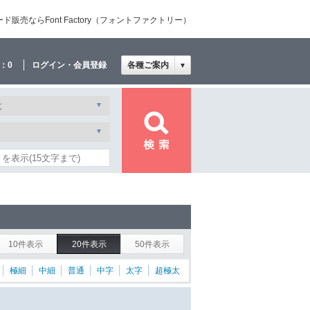
売ならFont Factory（フォントファクトリー）
：
0
ログイン・会員登録
各種ご案内
▼
10件表示
20件表示
50件表示
極細
中細
普通
中字
太字
超極太