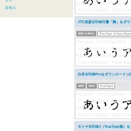
太字
超極太
JTC淡斎古印体行書「舞」をダウ
WIN & MAC
TrueType & OpenTyp
白舟古印体Proをダウンロード
|
WIN
MAC
TrueType
モトヤ古印体3（TrueType版）