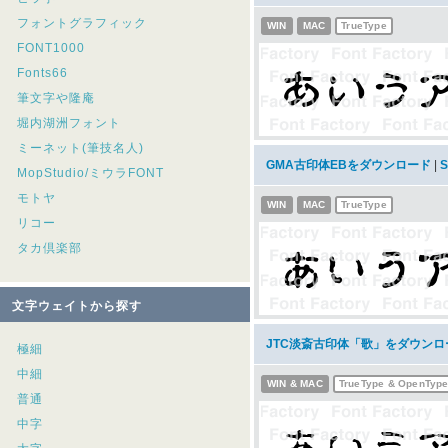
フォントグラフィック
WIN
MAC
TrueType
FONT1000
Fonts66
筆文字や隆庵
堀内湖洲フォント
ミーネット(筆技名人)
GMA古印体EBをダウンロード
|
MopStudio/ミウラFONT
モトヤ
WIN
MAC
TrueType
リコー
タカ倶楽部
文字ウェイトから探す
JTC淡斎古印体「歌」をダウンロ
極細
中細
WIN & MAC
TrueType & OpenTyp
普通
中字