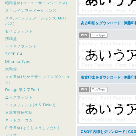
昭和書体(コーエーサインワークス)
スキルインフォメーションズ
スキルインフォメーションズ(MOJI
友古印細をダウンロード
|
伊藤印
パス)
セイビフォント
WIN
TrueType
清和堂
ヒラギノフォント
TYPE C4
Dharma Type
大和堂
タカ書体(たかデザインプロダクショ
友古印太をダウンロード
|
伊藤印
ン)
Design筆文字Font
WIN
TrueType
ニィスフォント
ニィスフォント(NIS Ticket)
日本書技研究所
ネットユーコム
白舟書体(はくしゅうしょたい)
C&G半古印をダウンロード
|
C&
ビラ学