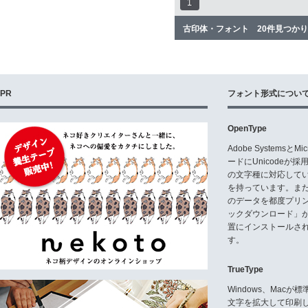
1
古印体・フォント 20件見つか
PR
フォント形式につい
OpenType
Adobe Systemsと
ードにUnicode
の文字種に対応している
を持っています。ま
のデータを都度プリ
ックダウンロード」
置にインストールさ
す。
TrueType
Windows、Mac
文字を拡大して印刷