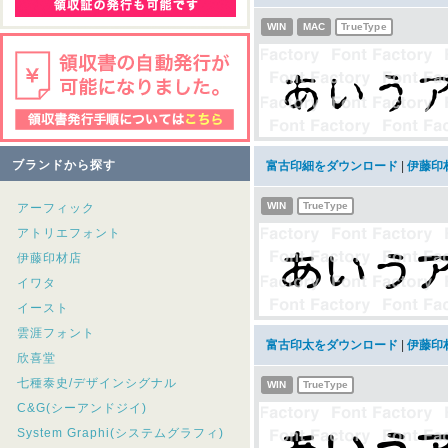
WIN
MAC
TrueType
ブランドから探す
富古印細をダウンロード
|
伊藤印
WIN
TrueType
アーフィック
アトリエフォント
伊藤印材店
イワタ
イースト
雲涯フォント
富古印太をダウンロード
|
伊藤印
欣喜堂
七種泰史/デザインシグナル
WIN
TrueType
C&G(シーアンドジイ)
System Graphi(システムグラフィ)