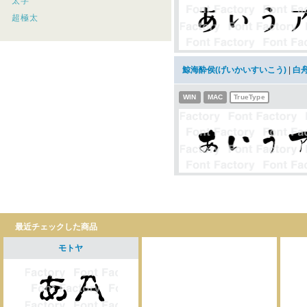
太字
超極太
鯨海酔侯(げいかいすいこう)
|
白
WIN
MAC
TrueType
最近チェックした商品
モトヤ