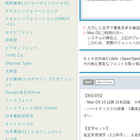
昭和書体(コーエーサインワークス)
スキルインフォメーションズ
スキルインフォメーションズ(MOJI
パス)
※
入力した文字で書体見本を確認
セイビフォント
※
Mac OSご利用の方へ
システムの都合上、上記のプレビ
清和堂
このため、実際のフォントへの収
ヒラギノフォント
TYPE C4
モトヤ古印体5 LiteN（OpenT
Dharma Type
その他も豊富なフォントを取り揃
大和堂
タカ書体(たかデザインプロダクショ
MAC
OpenType
ン)
Design筆文字Font
【対応OS】
ニィスフォント
・Mac OS 10 以降 日本語版 
ニィスフォント(NIS Ticket)
・ハードディスクの容量：1書体
さい。
日本書技研究所
ネットユーコム
【文字セット】
白舟書体(はくしゅうしょたい)
改定常用漢字（2,136字）、人名用漢
ビラ学