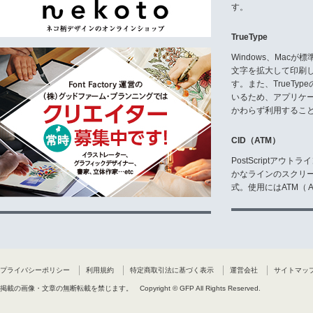
す。
TrueType
Windows、Mac
文字を拡大して印刷
す。また、TrueTy
いるため、アプリケ
かわらず利用するこ
CID（ATM）
PostScriptア
かなラインのスクリ
式。使用にはATM（ Ad
プライバシーポリシー
利用規約
特定商取引法に基づく表示
運営会社
サイトマッ
掲載の画像・文章の無断転載を禁じます。
Copyright © GFP All Rights Reserved.