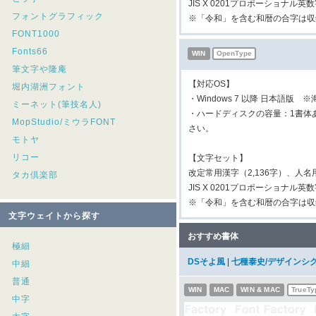
JIS X 0201プロポーショナル
フォントグラフィック
※「令和」を含む和暦の合字は収
FONT1000
Fonts66
WIN
OpenType
筆文字や隆庵
【対応OS】
堀内湖洲フォント
・Windows 7 以降 日本語版 
ミーネット(筆技名人)
・ハードディスクの容量：1書体
MopStudio/ミウラFONT
さい。
モトヤ
リコー
【文字セット】
改定常用漢字（2,136字）、人名用漢
タカ倶楽部
JIS X 0201プロポーショナル
※「令和」を含む和暦の合字は収
文字ウェイトから探す
おすすめ書体
極細
DSそよ風
|
七種泰史/デザインシ
中細
普通
WIN
MAC
WIN & MAC
TrueTy
中字