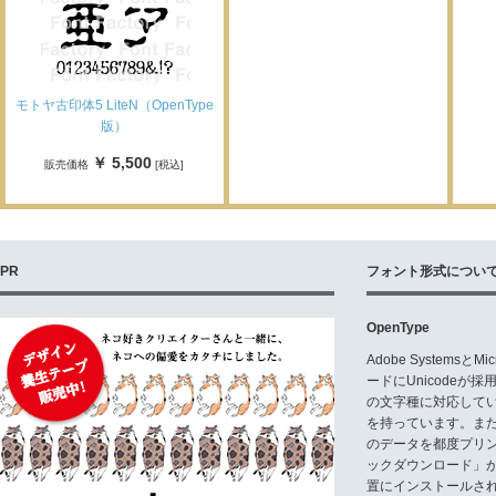
モトヤ古印体5 LiteN（OpenType
版）
￥ 5,500
販売価格
[税込]
PR
フォント形式につい
OpenType
Adobe Systemsと
ードにUnicode
の文字種に対応している
を持っています。ま
のデータを都度プリ
ックダウンロード」
置にインストールさ