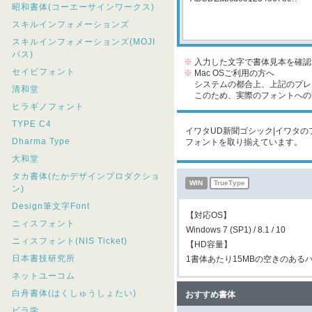
昭和書体(コーエーサインワークス)
スキルインフォメーションズ
スキルインフォメーションズ(MOJI
パス)
※
入力した文字で書体見本を確認
セイビフォント
※
Mac OSご利用の方へ
システムの都合上、上記のプレビ
清和堂
このため、実際のフォントへの収
ヒラギノフォント
TYPE C4
イワタUD新聞ゴシック|イワタのフ
Dharma Type
フォントを取り揃えています。
大和堂
タカ書体(たかデザインプロダクショ
WIN
TrueType
ン)
Design筆文字Font
【対応OS】
ニィスフォント
Windows 7 (SP1) / 8.1 / 10
ニィスフォント(NIS Ticket)
【HD容量】
日本書技研究所
1書体あたり15MBの空きのある
ネットユーコム
白舟書体(はくしゅうしょたい)
おすすめ書体
ビラ学