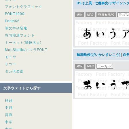
DSそよ風
|
七種泰史/デザインシ
フォントグラフィック
FONT1000
WIN
MAC
WIN & MAC
TrueTy
Fonts66
筆文字や隆庵
堀内湖洲フォント
ミーネット(筆技名人)
MopStudio/ミウラFONT
鯨海酔侯(げいかいすいこう)
|
白
モトヤ
リコー
WIN
MAC
TrueType
タカ倶楽部
文字ウェイトから探す
極細
中細
普通
中字