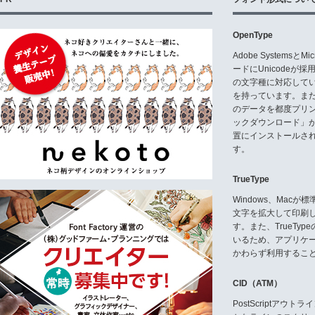
OpenType
Adobe Systemsと
ードにUnicode
の文字種に対応している
を持っています。ま
のデータを都度プリ
ックダウンロード」
置にインストールさ
す。
TrueType
Windows、Mac
文字を拡大して印刷
す。また、TrueTy
いるため、アプリケ
かわらず利用するこ
CID（ATM）
PostScriptア