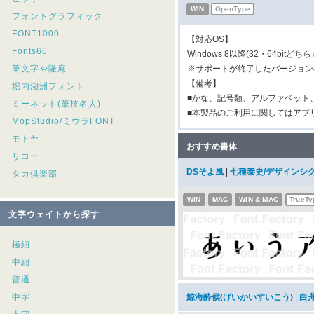
WIN
OpenType
フォントグラフィック
FONT1000
【対応OS】
Fonts66
Windows 8以降(32・64bitどち
筆文字や隆庵
※サポートが終了したバージョン
【備考】
堀内湖洲フォント
■かな、記号類、アルファベット、
ミーネット(筆技名人)
■本製品のご利用に関してはアプリ
MopStudio/ミウラFONT
モトヤ
おすすめ書体
リコー
DSそよ風
|
七種泰史/デザインシ
タカ倶楽部
WIN
MAC
WIN & MAC
TrueTy
文字ウェイトから探す
極細
中細
普通
中字
鯨海酔侯(げいかいすいこう)
|
白