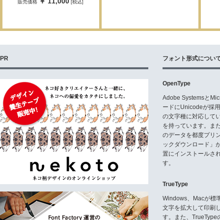
￥ 11,000
販売価格
[税込]
PR
フォント形式につい
OpenType
Adobe Systemsと
ードにUnicode
の文字種に対応している
を持っています。ま
のデータを都度プリ
ックダウンロード」
置にインストールさ
す。
TrueType
Windows、Mac
文字を拡大して印刷
す。また、TrueTy