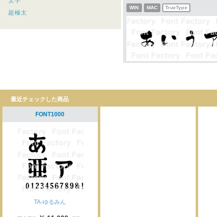
太字
WIN
MAC
TrueType
超極太
最近チェックした商品
FONT1000
TA-ゆるみん