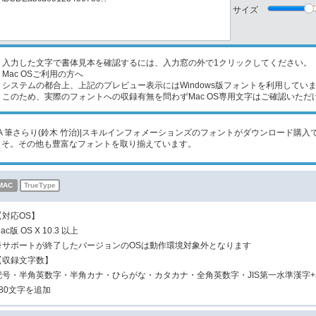
サイズ
入力した文字で書体見本を確認するには、入力窓の外で1クリックしてください。
Mac OSご利用の方へ
ステムの都合上、上記のプレビュー表示にはWindows版フォントを利用してい
のため、実際のフォントへの収録有無を問わずMac OS専用文字はご確認いただ
A 筆さらり(鈴木 竹治)|スキルインフォメーションズのフォントがダウンロード購入できる
こそ。その他も豊富なフォントを取り揃えています。
MAC
TrueType
【対応OS】
ac版 OS X 10.3 以上
※サポートが終了したバージョンのOSは動作環境対象外となります
【収録文字数】
記号・半角英数字・半角カナ・ひらがな・カタカナ・全角英数字・JIS第一水準漢字+
280文字を追加