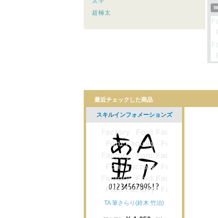
太字
W
超極太
最近チェックした商品
スキルインフォメーションズ
TA 筆さらり(鈴木 竹治)