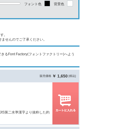
フォント色
背景色
ます。
けませんのでご了承ください。
Font Factory(フォントファクトリー)へよう
￥ 1,650
販売価格
[税込]
JIS第二水準漢字より抜粋した約