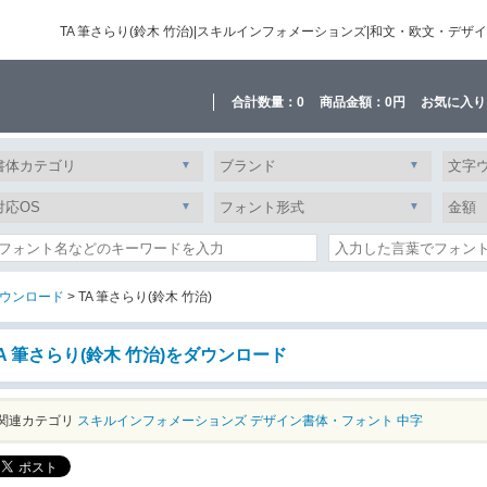
TA 筆さらり(鈴木 竹治)|スキルインフォメーションズ|和文・欧文・
合計数量：
0
商品金額：
0円
お気に入り
ウンロード
> TA 筆さらり(鈴木 竹治)
A 筆さらり(鈴木 竹治)をダウンロード
関連カテゴリ
スキルインフォメーションズ
デザイン書体・フォント
中字