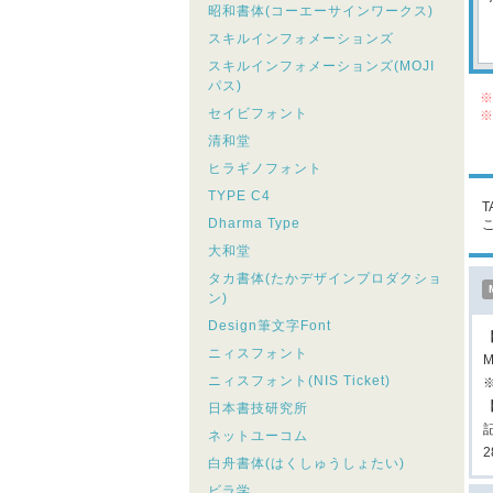
昭和書体(コーエーサインワークス)
スキルインフォメーションズ
スキルインフォメーションズ(MOJI
パス)
※
セイビフォント
※
シ
清和堂
こ
ヒラギノフォント
TYPE C4
T
Dharma Type
大和堂
タカ書体(たかデザインプロダクショ
ン)
Design筆文字Font
ニィスフォント
M
ニィスフォント(NIS Ticket)
日本書技研究所
ネットユーコム
白舟書体(はくしゅうしょたい)
ビラ学