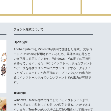
フォント形式について
OpenType
Adobe SystemsとMicrosoftが共同で開発した形式。 文字コ
ードにUnicodeが採用されているため、異体字や記号など
の文字種に対応している他、Windows、Mac間での互換性
を持っています。また、PCにインストールされたフォント
のデータを都度プリンタ等にダウンロードする「ダイナミ
ックダウンロード」が利用可能で、プリンタなどの出力装
置にインストールされていないフォントでの出力が可能で
す。
TrueType
Windows、Macが標準で採用しているアウトライン形式。
文字を拡大して印刷しても美しい印字を得ることができま
す。また、TrueTypeのシステムはOSの機能として備わって