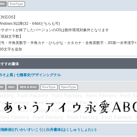
WIN
TrueType
【対応OS】
indows 8以降(32・64bitどちらも可)
※サポートが終了したバージョンのOSは動作環境対象外となります
【収録文字数】
記号・半角英数字・半角カナ・ひらがな・カタカナ・全角英数字・JIS第一水準漢字+
280文字を追加
おすすめ書体
DSそよ風
|
七種泰史/デザインシグナル
IN
MAC
WIN & MAC
TrueType
OpenType
鯨海酔侯(げいかいすいこう)
|
白舟書体(はくしゅうしょたい)