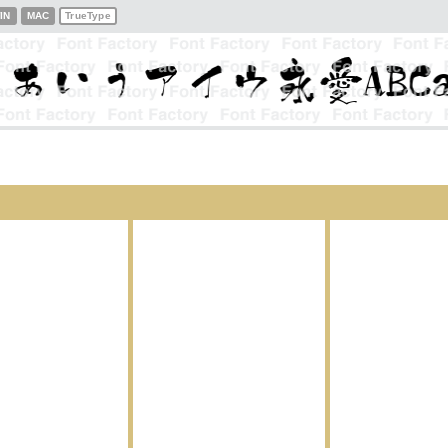
IN
MAC
TrueType