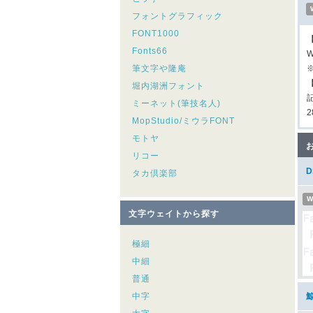
フォントグラフィック
FONT1000
Fonts66
W
筆文字や隆庵
堀内湖洲フォント
ミーネット(筆技名人)
MopStudio/ミウラFONT
モトヤ
リコー
タカ倶楽部
W
文字ウェイトから探す
極細
中細
普通
中字