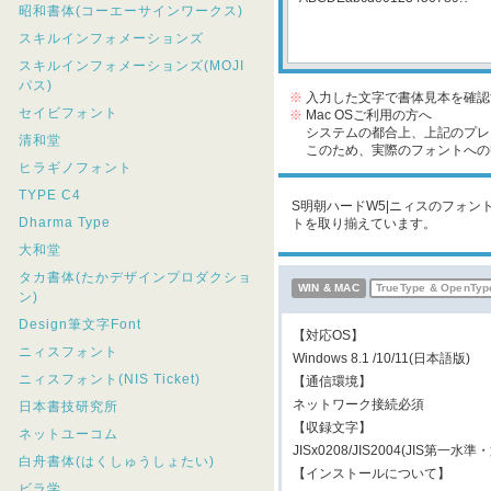
昭和書体(コーエーサインワークス)
スキルインフォメーションズ
スキルインフォメーションズ(MOJI
パス)
※
入力した文字で書体見本を確認
セイビフォント
※
Mac OSご利用の方へ
システムの都合上、上記のプレビ
清和堂
このため、実際のフォントへの収
ヒラギノフォント
TYPE C4
S明朝ハードW5|ニィスのフォント
Dharma Type
トを取り揃えています。
大和堂
タカ書体(たかデザインプロダクショ
WIN & MAC
TrueType & OpenTyp
ン)
Design筆文字Font
【対応OS】
ニィスフォント
Windows 8.1 /10/11(日本語版
ニィスフォント(NIS Ticket)
【通信環境】
ネットワーク接続必須
日本書技研究所
【収録文字】
ネットユーコム
JISx0208/JIS2004(J
白舟書体(はくしゅうしょたい)
【インストールについて】
ビラ学