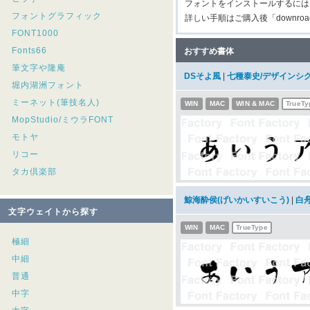
フォントをインストールするには
フォントグラフィック
詳しい手順はご購入後「downroad
FONT1000
Fonts66
おすすめ書体
筆文字や隆庵
DSそよ風
|
七種泰史/デザインシ
堀内湖洲フォント
ミーネット(筆技名人)
WIN
MAC
WIN & MAC
TrueTy
MopStudio/ミウラFONT
モトヤ
リコー
タカ倶楽部
鯨海酔侯(げいかいすいこう)
|
白
文字ウェイトから探す
WIN
MAC
TrueType
極細
中細
普通
中字