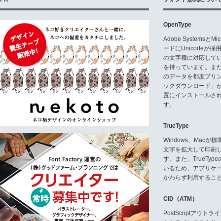
OpenType
Adobe Systemsと
ードにUnicode
の文字種に対応している
を持っています。ま
のデータを都度プリ
ックダウンロード」
置にインストールさ
す。
TrueType
Windows、Mac
文字を拡大して印刷
す。また、TrueTy
いるため、アプリケ
かわらず利用するこ
CID（ATM）
PostScriptア