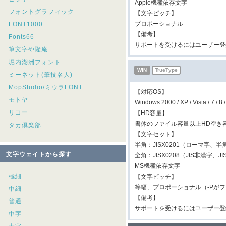
Apple機種依存文字
フォントグラフィック
【文字ピッチ】
プロポーショナル
FONT1000
【備考】
Fonts66
サポートを受けるにはユーザー登
筆文字や隆庵
堀内湖洲フォント
WIN
TrueType
ミーネット(筆技名人)
MopStudio/ミウラFONT
【対応OS】
モトヤ
Windows 2000 / XP / Vista / 7
リコー
【HD容量】
書体のファイル容量以上HD空き
タカ倶楽部
【文字セット】
半角：JISX0201（ローマ字、半
文字ウェイトから探す
全角：JISX0208（JIS非漢字、
MS機種依存文字
極細
【文字ピッチ】
等幅、プロポーショナル（-Pが
中細
【備考】
普通
サポートを受けるにはユーザー登
中字