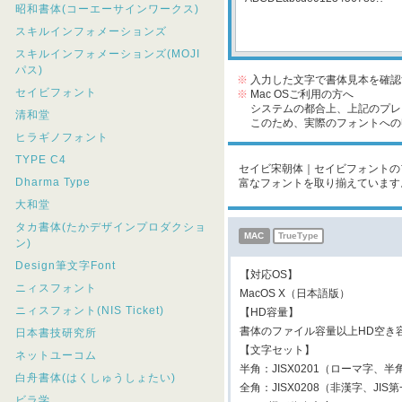
昭和書体(コーエーサインワークス)
スキルインフォメーションズ
スキルインフォメーションズ(MOJI
パス)
※
入力した文字で書体見本を確認
セイビフォント
※
Mac OSご利用の方へ
システムの都合上、上記のプレビ
清和堂
このため、実際のフォントへの収
ヒラギノフォント
TYPE C4
セイビ宋朝体｜セイビフォントのフ
Dharma Type
富なフォントを取り揃えています
大和堂
タカ書体(たかデザインプロダクショ
MAC
TrueType
ン)
Design筆文字Font
【対応OS】
ニィスフォント
MacOS X（日本語版）
ニィスフォント(NIS Ticket)
【HD容量】
書体のファイル容量以上HD空き
日本書技研究所
【文字セット】
ネットユーコム
半角：JISX0201（ローマ字、半
白舟書体(はくしゅうしょたい)
全角：JISX0208（非漢字、JIS
ビラ学