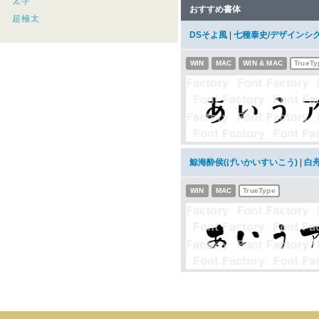
太字
おすすめ書体
超極太
DSそよ風
|
七種泰史/デザインシ
WIN
MAC
WIN & MAC
TrueTy
鯨海酔侯(げいかいすいこう)
|
白
WIN
MAC
TrueType