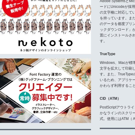
Adobe Systemsと
ードにUnicode
の文字種に対応している
を持っています。ま
のデータを都度プリ
ックダウンロード」
置にインストールさ
す。
TrueType
Windows、Mac
文字を拡大して印刷
す。また、TrueTy
いるため、アプリケ
かわらず利用するこ
CID（ATM）
PostScriptア
かなラインのスクリ
式。使用にはATM（ Ad