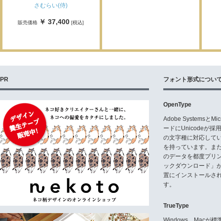
さむらい(侍)
￥ 37,400
販売価格
[税込]
PR
フォント形式につい
OpenType
Adobe Systemsと
ードにUnicode
の文字種に対応している
を持っています。ま
のデータを都度プリ
ックダウンロード」
置にインストールさ
す。
TrueType
Windows、Mac