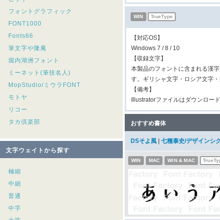
フォントグラフィック
WIN
TrueType
FONT1000
Fonts66
【対応OS】
筆文字や隆庵
Windows 7 / 8 / 10
【収録文字】
堀内湖洲フォント
本製品のフォントに含まれる漢字
ミーネット(筆技名人)
す。ギリシャ文字・ロシア文字・
MopStudio/ミウラFONT
【備考】
モトヤ
Illustratorファイルはダウン
リコー
タカ倶楽部
おすすめ書体
DSそよ風
|
七種泰史/デザインシ
文字ウェイトから探す
WIN
MAC
WIN & MAC
TrueTy
極細
中細
普通
中字