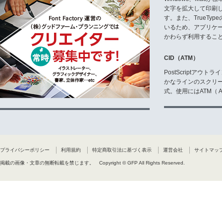
文字を拡大して印刷
す。また、TrueTy
いるため、アプリケ
かわらず利用するこ
CID（ATM）
PostScriptア
かなラインのスクリ
式。使用にはATM（ Ad
プライバシーポリシー
利用規約
特定商取引法に基づく表示
運営会社
サイトマッ
掲載の画像・文章の無断転載を禁じます。
Copyright © GFP All Rights Reserved.