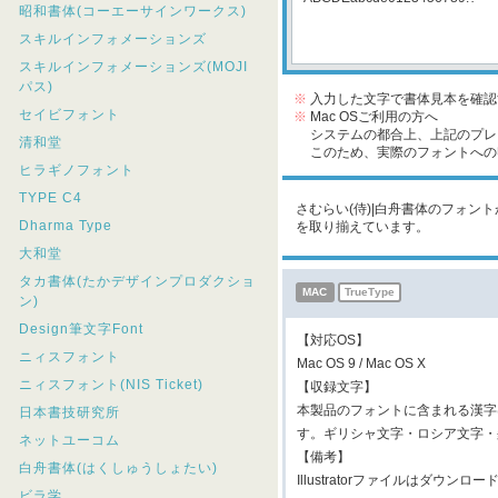
昭和書体(コーエーサインワークス)
スキルインフォメーションズ
スキルインフォメーションズ(MOJI
パス)
※
入力した文字で書体見本を確認
セイビフォント
※
Mac OSご利用の方へ
システムの都合上、上記のプレビ
清和堂
このため、実際のフォントへの収
ヒラギノフォント
TYPE C4
さむらい(侍)|白舟書体のフォント
Dharma Type
を取り揃えています。
大和堂
タカ書体(たかデザインプロダクショ
MAC
TrueType
ン)
Design筆文字Font
【対応OS】
ニィスフォント
Mac OS 9 / Mac OS X
ニィスフォント(NIS Ticket)
【収録文字】
本製品のフォントに含まれる漢字
日本書技研究所
す。ギリシャ文字・ロシア文字・
ネットユーコム
【備考】
白舟書体(はくしゅうしょたい)
Illustratorファイルはダウン
ビラ学