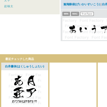
太字
鯨海酔侯(げいかいすいこう)
|
白
超極太
WIN
MAC
TrueType
最近チェックした商品
白舟書体(はくしゅうしょたい)