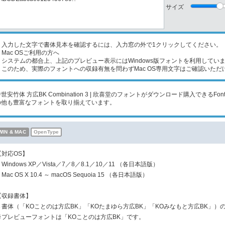
サイズ
入力した文字で書体見本を確認するには、入力窓の外で1クリックしてください。
Mac OSご利用の方へ
ステムの都合上、上記のプレビュー表示にはWindows版フォントを利用してい
のため、実際のフォントへの収録有無を問わずMac OS専用文字はご確認いただ
世安竹体 方広BK Combination 3 | 欣喜堂のフォントがダウンロード購入できるFon
の他も豊富なフォントを取り揃えています。
WIN & MAC
OpenType
【対応OS】
Windows XP／Vista／7／8／8.1／10／11 （各日本語版）
Mac OS X 10.4 ～ macOS Sequoia 15 （各日本語版）
【収録書体】
３書体（「KOことのは方広BK」「KOたまゆら方広BK」「KOみなもと方広BK」）
※プレビューフォントは「KOことのは方広BK」です。