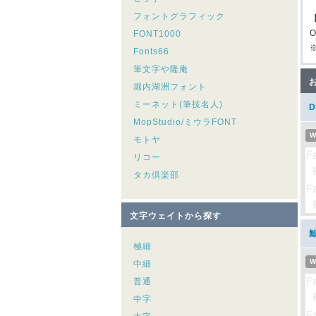
フォントグラフィック
FONT1000
Fonts66
筆文字や隆庵
堀内湖洲フォント
ミーネット(筆技名人)
MopStudio/ミウラFONT
W
モトヤ
リコー
タカ倶楽部
文字ウェイトから探す
極細
W
中細
普通
中字