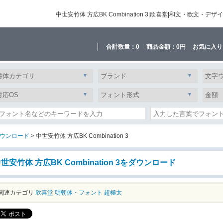
中世安竹体 方広BK Combination 3|欣喜堂|和文・欧
合計数量：
0
商品金額：
0円
お気に入り
ウンロード
> 中世安竹体 方広BK Combination 3
世安竹体 方広BK Combination 3をダウンロード
関連カテゴリ
欣喜堂
明朝体・フォント
超極太