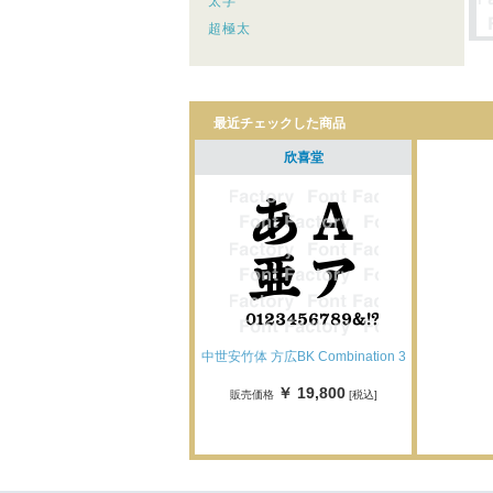
太字
超極太
最近チェックした商品
欣喜堂
中世安竹体 方広BK Combination 3
￥ 19,800
販売価格
[税込]