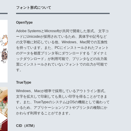
フォント形式について
OpenType
Adobe SystemsとMicrosoftが共同で開発した形式。 文字コ
ードにUnicodeが採用されているため、異体字や記号など
の文字種に対応している他、Windows、Mac間での互換性
を持っています。また、PCにインストールされたフォント
のデータを都度プリンタ等にダウンロードする「ダイナミ
ックダウンロード」が利用可能で、プリンタなどの出力装
置にインストールされていないフォントでの出力が可能で
す。
TrueType
Windows、Macが標準で採用しているアウトライン形式。
文字を拡大して印刷しても美しい印字を得ることができま
す。また、TrueTypeのシステムはOSの機能として備わって
いるため、アプリケーションソフトやプリンタの種類にか
かわらず利用することができます。
CID（ATM）