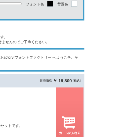
フォント色
背景色
ます。
けませんのでご了承ください。
t Factory(フォントファクトリー)へようこそ。そ
￥ 19,800
販売価格
[税込]
のセットです。