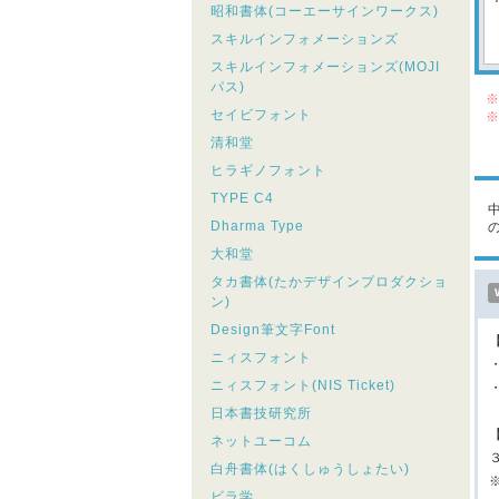
昭和書体(コーエーサインワークス)
スキルインフォメーションズ
スキルインフォメーションズ(MOJI
パス)
※
セイビフォント
※
シ
清和堂
こ
ヒラギノフォント
TYPE C4
中
Dharma Type
大和堂
タカ書体(たかデザインプロダクショ
ン)
Design筆文字Font
ニィスフォント
・
ニィスフォント(NIS Ticket)
・
日本書技研究所
ネットユーコム
白舟書体(はくしゅうしょたい)
ビラ学