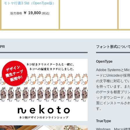
モトヤ行書3 Std（OpenType版）
￥ 19,800
販売価格
[税込]
PR
フォント形式につい
OpenType
Adobe Systemsと
ードにUnicode
の文字種に対応している
を持っています。ま
のデータを都度プリ
ックダウンロード」
置にインストールさ
す。
TrueType
Windows、Mac