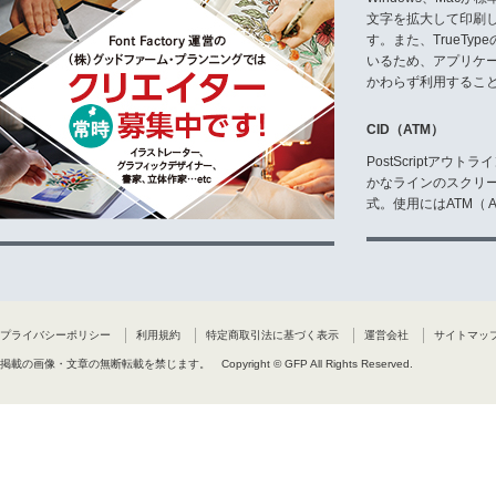
文字を拡大して印刷
す。また、TrueTy
いるため、アプリケ
かわらず利用するこ
CID（ATM）
PostScriptア
かなラインのスクリ
式。使用にはATM（ Ad
プライバシーポリシー
利用規約
特定商取引法に基づく表示
運営会社
サイトマッ
掲載の画像・文章の無断転載を禁じます。
Copyright © GFP All Rights Reserved.