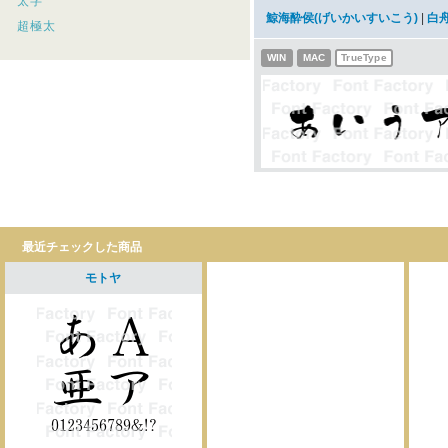
太字
鯨海酔侯(げいかいすいこう)
|
白
超極太
WIN
MAC
TrueType
最近チェックした商品
モトヤ