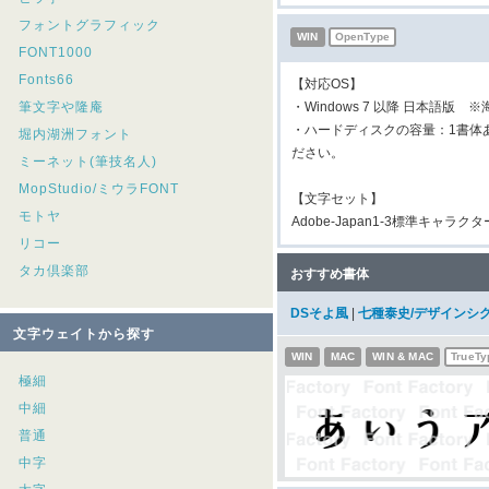
フォントグラフィック
WIN
OpenType
FONT1000
Fonts66
【対応OS】
筆文字や隆庵
・Windows 7 以降 日本語版 
・ハードディスクの容量：1書体
堀内湖洲フォント
ださい。
ミーネット(筆技名人)
MopStudio/ミウラFONT
【文字セット】
モトヤ
Adobe-Japan1-3標準キャラク
リコー
タカ倶楽部
おすすめ書体
DSそよ風
|
七種泰史/デザインシ
文字ウェイトから探す
WIN
MAC
WIN & MAC
TrueTy
極細
中細
普通
中字