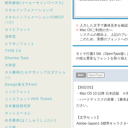
昭和書体(コーエーサインワークス)
スキルインフォメーションズ
スキルインフォメーションズ(MOJI
パス)
※
入力した文字で書体見本を確認
セイビフォント
※
Mac OSご利用の方へ
システムの都合上、上記のプレビ
清和堂
このため、実際のフォントへの収
ヒラギノフォント
TYPE C4
モトヤ行書3 Std（OpenTyp
Dharma Type
の他も豊富なフォントを取り揃え
大和堂
タカ書体(たかデザインプロダクショ
MAC
OpenType
ン)
Design筆文字Font
【対応OS】
ニィスフォント
・Mac OS 10 以降 日本語版 
ニィスフォント(NIS Ticket)
・ハードディスクの容量：1書体
ださい。
日本書技研究所
ネットユーコム
【文字セット】
白舟書体(はくしゅうしょたい)
Adobe-Japan1-3標準キャラク
ビラ学