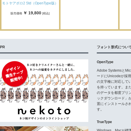
モトヤアポロ2 Std（OpenType版）
￥ 19,800
販売価格
[税込]
PR
フォント形式につい
OpenType
Adobe Systemsと
ードにUnicode
の文字種に対応している
を持っています。ま
のデータを都度プリ
ックダウンロード」
置にインストールさ
す。
TrueType
Windows、Mac