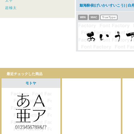
太字
鯨海酔侯(げいかいすいこう)
|
白
超極太
WIN
MAC
TrueType
最近チェックした商品
モトヤ