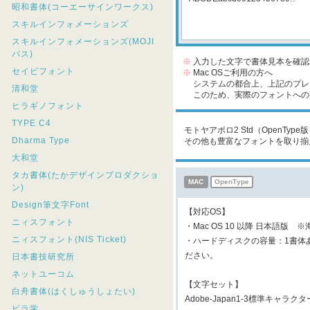
昭和書体(コーエーサインワークス)
スキルインフォメーションズ
スキルインフォメーションズ(MOJI
パス)
※
入力した文字で書体見本を確認
セイビフォント
※
Mac OSご利用の方へ
システムの都合上、上記のプレビ
清和堂
このため、実際のフォントへの収
ヒラギノフォント
TYPE C4
モトヤアポロ2 Std（OpenTy
Dharma Type
その他も豊富なフォントを取り揃
大和堂
タカ書体(たかデザインプロダクショ
MAC
OpenType
ン)
Design筆文字Font
【対応OS】
ニィスフォント
・Mac OS 10 以降 日本語版 
ニィスフォント(NIS Ticket)
・ハードディスクの容量：1書体
ださい。
日本書技研究所
ネットユーコム
【文字セット】
白舟書体(はくしゅうしょたい)
Adobe-Japan1-3標準キャラク
ビラ学