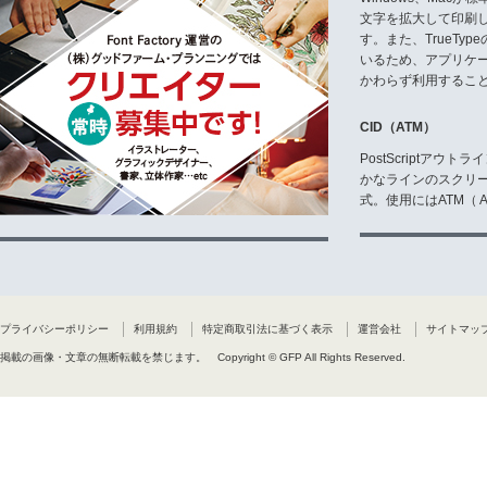
文字を拡大して印刷
す。また、TrueTy
いるため、アプリケ
かわらず利用するこ
CID（ATM）
PostScriptア
かなラインのスクリ
式。使用にはATM（ Ad
プライバシーポリシー
利用規約
特定商取引法に基づく表示
運営会社
サイトマッ
掲載の画像・文章の無断転載を禁じます。
Copyright © GFP All Rights Reserved.