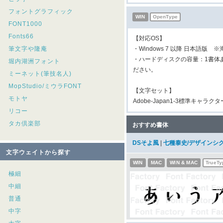
フォントグラフィック
WIN
OpenType
FONT1000
Fonts66
【対応OS】
筆文字や隆庵
・Windows 7 以降 日本語版 
・ハードディスクの容量：1書体
堀内湖洲フォント
ださい。
ミーネット(筆技名人)
MopStudio/ミウラFONT
【文字セット】
モトヤ
Adobe-Japan1-3標準キャラク
リコー
タカ倶楽部
おすすめ書体
DSそよ風
|
七種泰史/デザインシ
文字ウェイトから探す
WIN
MAC
WIN & MAC
TrueTy
極細
中細
普通
中字