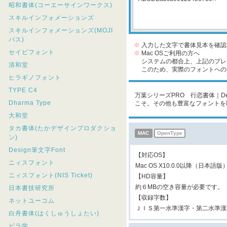
昭和書体(コーエーサインワークス)
スキルインフォメーションズ
スキルインフォメーションズ(MOJI
パス)
※
入力した文字で書体見本を確認
セイビフォント
※
Mac OSご利用の方へ
システムの都合上、上記のプレビ
清和堂
このため、実際のフォントへの収
ヒラギノフォント
TYPE C4
万葉シリーズPRO 行恋書体｜Des
Dharma Type
こそ。その他も豊富なフォントを
大和堂
タカ書体(たかデザインプロダクショ
MAC
OpenType
ン)
Design筆文字Font
【対応OS】
ニィスフォント
Mac OS X10.0.0以降（日本語版
ニィスフォント(NIS Ticket)
【HD容量】
約６MBの空き容量が必要です。
日本書技研究所
【収録字数】
ネットユーコム
ＪＩＳ第一水準漢字・第二水準漢
白舟書体(はくしゅうしょたい)
ビラ学