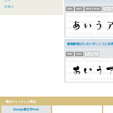
太字
超極太
WIN
MAC
WIN & MAC
TrueTy
鯨海酔侯(げいかいすいこう)
|
白
WIN
MAC
TrueType
最近チェックした商品
Design筆文字Font