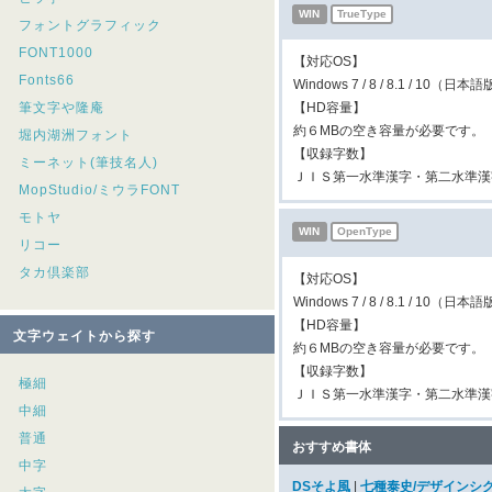
WIN
TrueType
フォントグラフィック
FONT1000
【対応OS】
Fonts66
Windows 7 / 8 / 8.1 / 10（日本
筆文字や隆庵
【HD容量】
約６MBの空き容量が必要です。
堀内湖洲フォント
【収録字数】
ミーネット(筆技名人)
ＪＩＳ第一水準漢字・第二水準漢
MopStudio/ミウラFONT
モトヤ
WIN
OpenType
リコー
タカ倶楽部
【対応OS】
Windows 7 / 8 / 8.1 / 10（日本
【HD容量】
文字ウェイトから探す
約６MBの空き容量が必要です。
【収録字数】
極細
ＪＩＳ第一水準漢字・第二水準漢
中細
普通
おすすめ書体
中字
DSそよ風
|
七種泰史/デザインシ