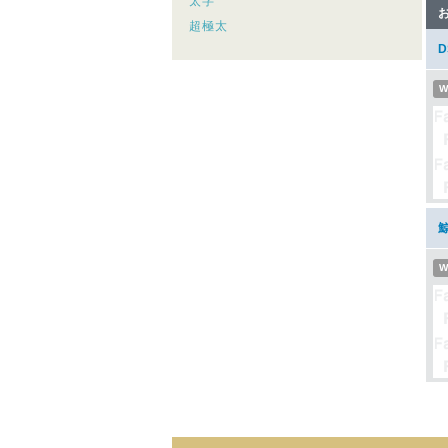
太字
超極太
W
W