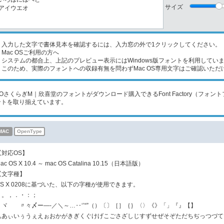
サイズ
入力した文字で書体見本を確認するには、入力窓の外で1クリックしてください。
Mac OSご利用の方へ
ステムの都合上、上記のプレビュー表示にはWindows版フォントを利用してい
のため、実際のフォントへの収録有無を問わずMac OS専用文字はご確認いただ
KOさくらぎM｜欣喜堂のフォントがダウンロード購入できるFont Factory（フ
ントを取り揃えています。
MAC
OpenType
【対応OS】
ac OS X 10.4 ～ mac OS Catalina 10.15（日本語版）
【文字種】
JIS X 0208に基づいた、以下の字種が使用できます。
、。，．・：；
ヽヾゝゞ〃々〆ー―‐／＼～…‥‘’“”（）〔〕［］｛｝〈〉《》「」『』【】
ぁあぃいぅうぇえぉおかがきぎくぐけげこごさざしじすずせぜそぞただちぢっつづて