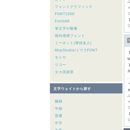
フォントグラフィック
FONT1000
Fonts66
筆文字や隆庵
堀内湖洲フォント
ミーネット(筆技名人)
MopStudio/ミウラFONT
モトヤ
W
リコー
タカ倶楽部
文字ウェイトから探す
極細
中細
普通
中字