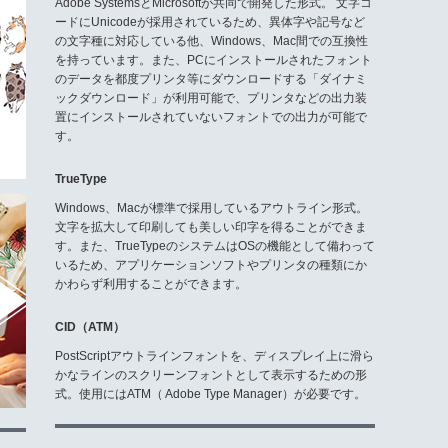
Adobe SystemsとMicrosoftが共同で開発した形式。 文字コ
ードにUnicodeが採用されているため、異体字や記号など
の文字種に対応している他、Windows、Mac間での互換性
を持っています。また、PCにインストールされたフォント
のデータを都度プリンタ等にダウンロードする「ダイナミ
ックダウンロード」が利用可能で、プリンタなどの出力装
置にインストールされていないフォントでの出力が可能で
す。
TrueType
Windows、Macが標準で採用しているアウトライン形式。
文字を拡大して印刷しても美しい印字を得ることができま
す。また、TrueTypeのシステムはOSの機能として備わって
いるため、アプリケーションソフトやプリンタの種類にか
かわらず利用することができます。
CID（ATM）
PostScriptアウトラインフォントを、ディスプレイ上に滑ら
かなラインのスクリーンフォントとして表示するための形
式。使用にはATM（ Adobe Type Manager）が必要です。