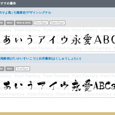
おすすめ書体
DSそよ風
|
七種泰史/デザインシグナル
IN
MAC
WIN & MAC
TrueType
OpenType
鯨海酔侯(げいかいすいこう)
|
白舟書体(はくしゅうしょたい)
IN
MAC
TrueType