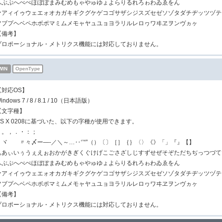
ふぶぷへべぺほぼぽまみむめもゃやゅゆょよらりるれろゎわゐゑをん
ァアィイゥウェエォオカガキギクグケゲコゴサザシジスズセゼソゾタダチヂッツヅテ
フブプヘベペホボポマミムメモャヤュユョヨラリルレロヮワヰヱヲンヴヵヶ
【備考】
プロポーショナル・メトリクス機能には対応しておりません。
WIN
OpenType
【対応OS】
indows 7 / 8 / 8.1 / 10（日本語版）
【文字種】
JIS X 0208に基づいた、以下の字種が使用できます。
、。，．・：；
ヽヾゝゞ〃々〆ー―‐／＼～…‥‘’“”（）〔〕［］｛｝〈〉《》「」『』【】
ぁあぃいぅうぇえぉおかがきぎくぐけげこごさざしじすずせぜそぞただちぢっつづて
ふぶぷへべぺほぼぽまみむめもゃやゅゆょよらりるれろゎわゐゑをん
ァアィイゥウェエォオカガキギクグケゲコゴサザシジスズセゼソゾタダチヂッツヅテ
フブプヘベペホボポマミムメモャヤュユョヨラリルレロヮワヰヱヲンヴヵヶ
【備考】
プロポーショナル・メトリクス機能には対応しておりません。