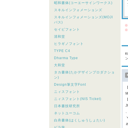
昭和書体(コーエーサインワークス)
スキルインフォメーションズ
スキルインフォメーションズ(MOJI
パス)
※
セイビフォント
※
シ
清和堂
こ
ヒラギノフォント
TYPE C4
Dharma Type
大和堂
タカ書体(たかデザインプロダクショ
ン)
Design筆文字Font
ニィスフォント
M
ニィスフォント(NIS Ticket)
日本書技研究所
ネットユーコム
白舟書体(はくしゅうしょたい)
ビラ学