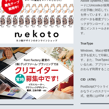
Adobe Systemsと
ードにUnicode
の文字種に対応している
を持っています。ま
のデータを都度プリ
ックダウンロード」
置にインストールさ
す。
TrueType
Windows、Mac
文字を拡大して印刷
す。また、TrueTy
いるため、アプリケ
かわらず利用するこ
CID（ATM）
PostScriptア
かなラインのスクリ
式。使用にはATM（ Ad