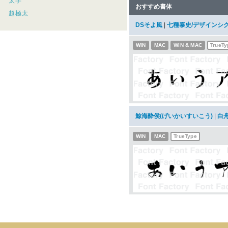
太字
おすすめ書体
超極太
DSそよ風
|
七種泰史/デザインシ
WIN
MAC
WIN & MAC
TrueTy
鯨海酔侯(げいかいすいこう)
|
白
WIN
MAC
TrueType