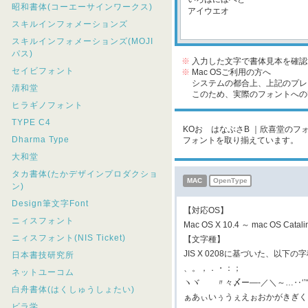
昭和書体(コーエーサインワークス)
スキルインフォメーションズ
スキルインフォメーションズ(MOJI
パス)
※
入力した文字で書体見本を確認
セイビフォント
※
Mac OSご利用の方へ
システムの都合上、上記のプレビ
清和堂
このため、実際のフォントへの収
ヒラギノフォント
TYPE C4
KOおゝはなぶさB ｜欣喜堂のフォ
Dharma Type
フォントを取り揃えています。
大和堂
タカ書体(たかデザインプロダクショ
MAC
OpenType
ン)
Design筆文字Font
【対応OS】
ニィスフォント
Mac OS X 10.4 ～ mac OS Cat
ニィスフォント(NIS Ticket)
【文字種】
JIS X 0208に基づいた、以下
日本書技研究所
、。，．・：；
ネットユーコム
ヽヾゝゞ〃々〆ー―‐／＼～…‥‘
白舟書体(はくしゅうしょたい)
ぁあぃいぅうぇえぉおかがきぎく
ビラ学