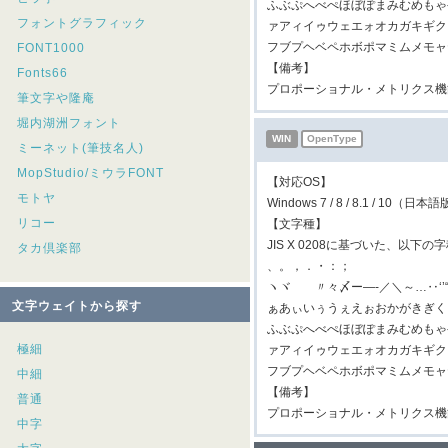
ふぶぷへべぺほぼぽまみむめもゃ
フォントグラフィック
ァアィイゥウェエォオカガキギク
フブプヘベペホボポマミムメモャ
FONT1000
【備考】
Fonts66
プロポーショナル・メトリクス機
筆文字や隆庵
堀内湖洲フォント
WIN
OpenType
ミーネット(筆技名人)
MopStudio/ミウラFONT
【対応OS】
モトヤ
Windows 7 / 8 / 8.1 / 10（日本
リコー
【文字種】
JIS X 0208に基づいた、以下
タカ倶楽部
、。，．・：；
ヽヾゝゞ〃々〆ー―‐／＼～…‥‘
文字ウェイトから探す
ぁあぃいぅうぇえぉおかがきぎく
ふぶぷへべぺほぼぽまみむめもゃ
極細
ァアィイゥウェエォオカガキギク
フブプヘベペホボポマミムメモャ
中細
【備考】
普通
プロポーショナル・メトリクス機
中字