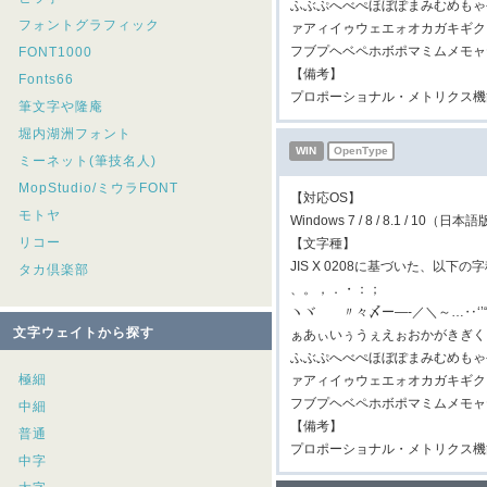
ふぶぷへべぺほぼぽまみむめもゃ
フォントグラフィック
ァアィイゥウェエォオカガキギク
フブプヘベペホボポマミムメモャ
FONT1000
【備考】
Fonts66
プロポーショナル・メトリクス機
筆文字や隆庵
堀内湖洲フォント
WIN
OpenType
ミーネット(筆技名人)
MopStudio/ミウラFONT
【対応OS】
モトヤ
Windows 7 / 8 / 8.1 / 10（日本
リコー
【文字種】
JIS X 0208に基づいた、以下
タカ倶楽部
、。，．・：；
ヽヾゝゞ〃々〆ー―‐／＼～…‥‘
文字ウェイトから探す
ぁあぃいぅうぇえぉおかがきぎく
ふぶぷへべぺほぼぽまみむめもゃ
極細
ァアィイゥウェエォオカガキギク
フブプヘベペホボポマミムメモャ
中細
【備考】
普通
プロポーショナル・メトリクス機
中字