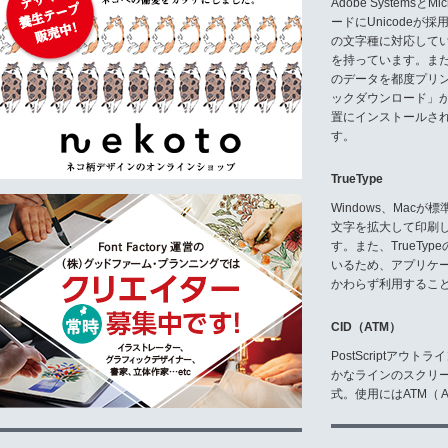
Adobe Systemsと
ードにUnicode
の文字種に対応している
を持っています。ま
のデータを都度プリ
ックダウンロード」
置にインストールさ
す。
TrueType
Windows、Mac
文字を拡大して印刷
す。また、TrueTy
いるため、アプリケ
かわらず利用するこ
CID（ATM）
PostScriptア
かなラインのスクリ
式。使用にはATM（ Ad