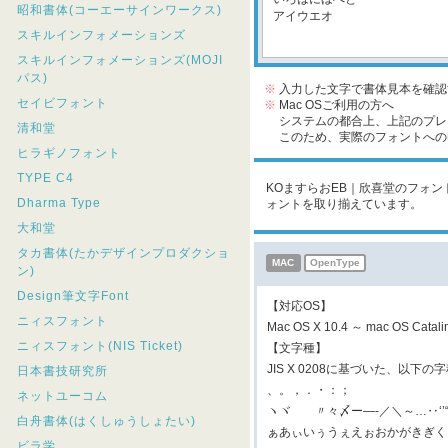
昭和書体(コーエーサインワークス)
スキルインフォメーションズ
スキルインフォメーションズ(MOJI
パス)
※
入力した文字で書体見本を確認
セイビフォント
※
Mac OSご利用の方へ
システムの都合上、上記のプレビ
清和堂
このため、実際のフォントへの収
ヒラギノフォント
TYPE C4
KOますらおEB｜欣喜堂のフォント
Dharma Type
ォントを取り揃えています。
大和堂
タカ書体(たかデザインプロダクショ
MAC
OpenType
ン)
Design筆文字Font
【対応OS】
ニィスフォント
Mac OS X 10.4 ～ mac OS Cat
ニィスフォント(NIS Ticket)
【文字種】
JIS X 0208に基づいた、以下
日本書技研究所
、。，．・：；
ネットユーコム
ヽヾゝゞ〃々〆ー―‐／＼～…‥‘
白舟書体(はくしゅうしょたい)
ぁあぃいぅうぇえぉおかがきぎく
ビラ学