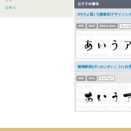
太字
おすすめ書体
超極太
DSそよ風
|
七種泰史/デザインシ
WIN
MAC
WIN & MAC
TrueTy
鯨海酔侯(げいかいすいこう)
|
白
WIN
MAC
TrueType