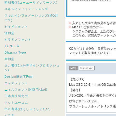
昭和書体(コーエーサインワークス)
スキルインフォメーションズ
スキルインフォメーションズ(MOJI
パス)
※
入力した文字で書体見本を確認
セイビフォント
※
Mac OSご利用の方へ
システムの都合上、上記のプレビ
清和堂
このため、実際のフォントへの収
ヒラギノフォント
TYPE C4
KOきざはし金陵M｜欣喜堂のフォ
Dharma Type
フォントを取り揃えています。
大和堂
タカ書体(たかデザインプロダクショ
MAC
OpenType
ン)
Design筆文字Font
【対応OS】
ニィスフォント
Mac OS X 10.4 ～ mac OS Cat
ニィスフォント(NIS Ticket)
【備考】
JIS X0201（半角片仮名をの
日本書技研究所
は含まれていません。
ネットユーコム
プロポーショナル・メトリクス機
白舟書体(はくしゅうしょたい)
ビラ学