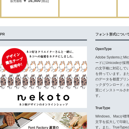
￥ 16,500
販売価格
[税込]
PR
フォント形式につい
OpenType
Adobe Systemsと
ードにUnicode
の文字種に対応している
を持っています。ま
のデータを都度プリ
ックダウンロード」
置にインストールさ
す。
TrueType
Windows、Mac
文字を拡大して印刷
す。また、TrueTy