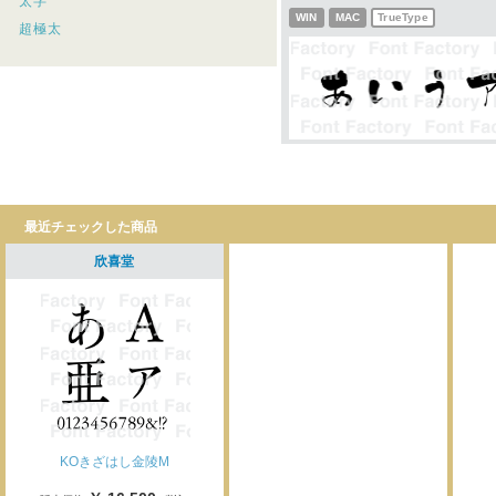
太字
WIN
MAC
TrueType
超極太
最近チェックした商品
欣喜堂
KOきざはし金陵M