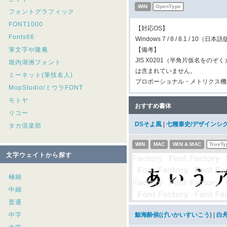
WIN
OpenType
フォントグラフィック
FONT1000
【対応OS】
Fonts66
Windows 7 / 8 / 8.1 / 10（日本
筆文字や隆庵
【備考】
JIS X0201（半角片仮名をの
堀内湖洲フォント
は含まれていません。
ミーネット(筆技名人)
プロポーショナル・メトリクス機
MopStudio/ミウラFONT
モトヤ
おすすめ書体
リコー
DSそよ風
|
七種泰史/デザインシ
タカ倶楽部
WIN
MAC
WIN & MAC
TrueTy
文字ウェイトから探す
極細
中細
普通
中字
鯨海酔侯(げいかいすいこう)
|
白