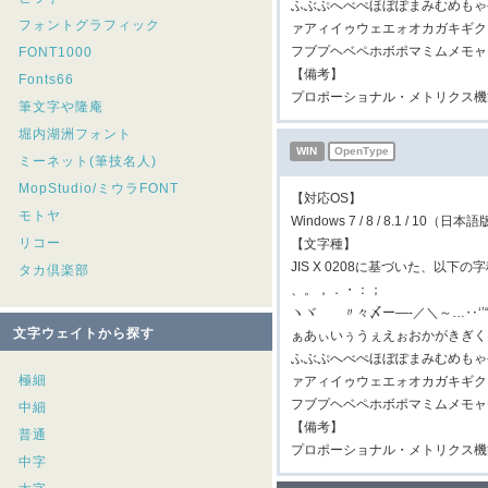
ふぶぷへべぺほぼぽまみむめもゃ
フォントグラフィック
ァアィイゥウェエォオカガキギク
フブプヘベペホボポマミムメモャ
FONT1000
【備考】
Fonts66
プロポーショナル・メトリクス機
筆文字や隆庵
堀内湖洲フォント
WIN
OpenType
ミーネット(筆技名人)
MopStudio/ミウラFONT
【対応OS】
モトヤ
Windows 7 / 8 / 8.1 / 10（日本
リコー
【文字種】
JIS X 0208に基づいた、以下
タカ倶楽部
、。，．・：；
ヽヾゝゞ〃々〆ー―‐／＼～…‥‘
文字ウェイトから探す
ぁあぃいぅうぇえぉおかがきぎく
ふぶぷへべぺほぼぽまみむめもゃ
極細
ァアィイゥウェエォオカガキギク
フブプヘベペホボポマミムメモャ
中細
【備考】
普通
プロポーショナル・メトリクス機
中字