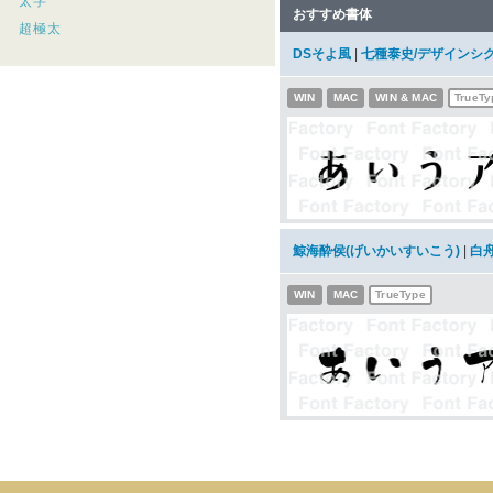
太字
おすすめ書体
超極太
DSそよ風
|
七種泰史/デザインシ
WIN
MAC
WIN & MAC
TrueTy
鯨海酔侯(げいかいすいこう)
|
白
WIN
MAC
TrueType