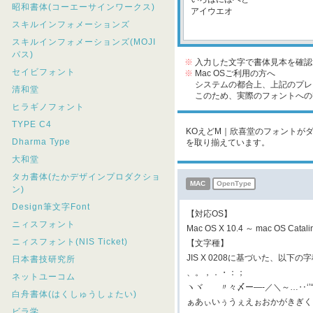
昭和書体(コーエーサインワークス)
スキルインフォメーションズ
スキルインフォメーションズ(MOJI
パス)
※
入力した文字で書体見本を確認
セイビフォント
※
Mac OSご利用の方へ
システムの都合上、上記のプレビ
清和堂
このため、実際のフォントへの収
ヒラギノフォント
TYPE C4
KOえどM｜欣喜堂のフォントがダ
Dharma Type
を取り揃えています。
大和堂
タカ書体(たかデザインプロダクショ
MAC
OpenType
ン)
Design筆文字Font
【対応OS】
ニィスフォント
Mac OS X 10.4 ～ mac OS Cat
ニィスフォント(NIS Ticket)
【文字種】
JIS X 0208に基づいた、以下
日本書技研究所
、。，．・：；
ネットユーコム
ヽヾゝゞ〃々〆ー―‐／＼～…‥‘
白舟書体(はくしゅうしょたい)
ぁあぃいぅうぇえぉおかがきぎく
ビラ学