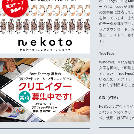
Adobe Systemsと
ードにUnicode
の文字種に対応している
を持っています。ま
のデータを都度プリ
ックダウンロード」
置にインストールさ
す。
TrueType
Windows、Mac
文字を拡大して印刷
す。また、TrueTy
いるため、アプリケ
かわらず利用するこ
CID（ATM）
PostScriptア
かなラインのスクリ
式。使用にはATM（ Ad